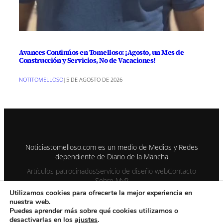
Avances Continúos en Tomelloso: ¡Agosto, un Mes de
Construcción y Servicios, No de Vacaciones!
NOTITOMELLOSO
|
5 DE AGOSTO DE 2026
Noticiastomelloso.com es un medio de Medios y Redes
dependiente de Diario de la Mancha
Artículos patrocinados
Servicio de diseño web
Contacto
Sobre MyR
Utilizamos cookies para ofrecerte la mejor experiencia en
nuestra web.
© 1995-2026 Color Vivo Internet. Otros contenidos se cita fuente.
Puedes aprender más sobre qué cookies utilizamos o
desactivarlas en los
ajustes
.