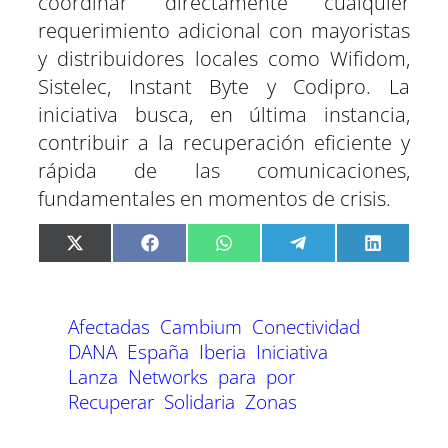
coordinar directamente cualquier
requerimiento adicional con mayoristas
y distribuidores locales como Wifidom,
Sistelec, Instant Byte y Codipro. La
iniciativa busca, en última instancia,
contribuir a la recuperación eficiente y
rápida de las comunicaciones,
fundamentales en momentos de crisis.
C
C
C
C
C
X
F
W
T
L
o
o
o
o
o
(
a
h
e
i
m
m
m
m
m
T
c
a
l
n
p
p
p
p
p
w
e
t
e
k
a
a
a
a
a
i
b
s
g
e
Afectadas
Cambium
Conectividad
r
r
r
r
r
t
o
A
r
d
t
t
t
t
t
t
o
p
a
I
DANA
España
Iberia
Iniciativa
i
i
i
i
i
e
k
p
m
n
Lanza
Networks
para
por
r
r
r
r
r
r
e
e
e
e
e
)
Recuperar
Solidaria
Zonas
n
n
n
n
n