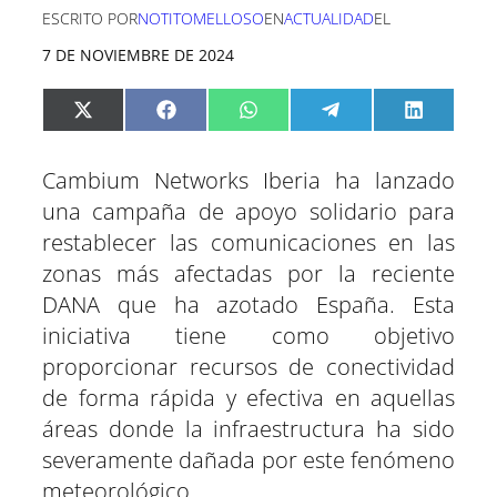
ESCRITO POR
NOTITOMELLOSO
EN
ACTUALIDAD
EL
7 DE NOVIEMBRE DE 2024
C
C
C
C
C
X
F
W
T
L
o
o
o
o
o
(
a
h
e
i
m
m
m
m
m
T
c
a
l
n
p
p
p
p
p
w
e
t
e
k
Cambium Networks Iberia ha lanzado
a
a
a
a
a
i
b
s
g
e
r
r
r
r
r
t
o
A
r
d
una campaña de apoyo solidario para
t
t
t
t
t
t
o
p
a
I
restablecer las comunicaciones en las
i
i
i
i
i
e
k
p
m
n
r
r
r
r
r
r
zonas más afectadas por la reciente
e
e
e
e
e
)
n
n
n
n
n
DANA que ha azotado España. Esta
iniciativa tiene como objetivo
proporcionar recursos de conectividad
de forma rápida y efectiva en aquellas
áreas donde la infraestructura ha sido
severamente dañada por este fenómeno
meteorológico.