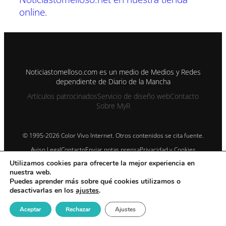
online
.
Noticiastomelloso.com es un medio de Medios y Redes
dependiente de Diario de la Mancha
Artículos patrocinados
Servicio de diseño web
Contacto
Sobre MyR
© 1995-2026 Color Vivo Internet. Otros contenidos se cita fuente.
Aviso Legal
Contacto
Enviar notas prensa
Privacidad y Cookies
Publicidad
Sitemap
Noticiastomelloso con registro ISSN 2990-2126
Utilizamos cookies para ofrecerte la mejor experiencia en
nuestra web.
Puedes aprender más sobre qué cookies utilizamos o
desactivarlas en los
ajustes
.
Aceptar
Rechazar
Ajustes