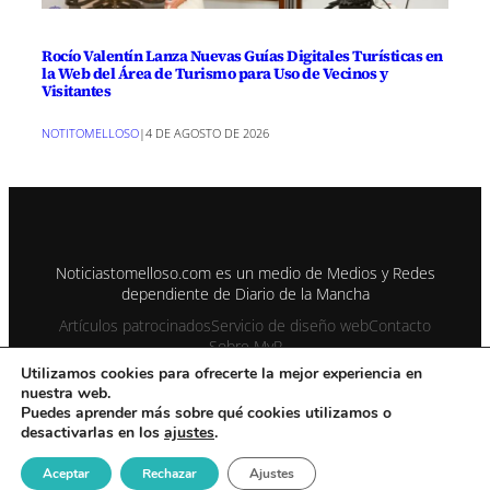
Rocío Valentín Lanza Nuevas Guías Digitales Turísticas en
la Web del Área de Turismo para Uso de Vecinos y
Visitantes
NOTITOMELLOSO
|
4 DE AGOSTO DE 2026
Noticiastomelloso.com es un medio de Medios y Redes
dependiente de Diario de la Mancha
Artículos patrocinados
Servicio de diseño web
Contacto
Sobre MyR
Utilizamos cookies para ofrecerte la mejor experiencia en
nuestra web.
© 1995-2026 Color Vivo Internet. Otros contenidos se cita fuente.
Puedes aprender más sobre qué cookies utilizamos o
desactivarlas en los
ajustes
.
Aviso Legal
Contacto
Enviar notas prensa
Privacidad y Cookies
Publicidad
Sitemap
Noticiastomelloso con registro ISSN 2990-2126
Aceptar
Rechazar
Ajustes