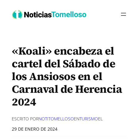
Saltar
al
contenido
«Koali» encabeza el
cartel del Sábado de
los Ansiosos en el
Carnaval de Herencia
2024
ESCRITO POR
NOTITOMELLOSO
EN
TURISMO
EL
29 DE ENERO DE 2024