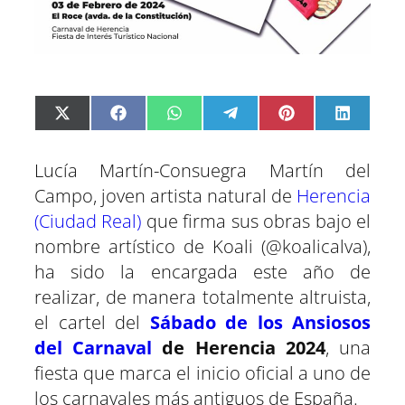
C
C
C
C
C
C
X
F
W
T
P
L
o
o
o
o
o
o
(
a
h
e
i
i
m
m
m
m
m
m
T
c
a
l
n
n
p
p
p
p
p
p
w
e
t
e
t
k
Lucía Martín-Consuegra Martín del
a
a
a
a
a
a
i
b
s
g
e
e
r
r
r
r
r
r
t
o
A
r
r
d
Campo, joven artista natural de
Herencia
t
t
t
t
t
t
t
o
p
a
e
I
(Ciudad Real)
que firma sus obras bajo el
i
i
i
i
i
i
e
k
p
m
s
n
r
r
r
r
r
r
r
t
nombre artístico de Koali (@koalicalva),
e
e
e
e
e
e
)
n
n
n
n
n
n
ha sido la encargada este año de
realizar, de manera totalmente altruista,
el cartel del
Sábado de los Ansiosos
del Carnaval
de Herencia 2024
, una
fiesta que marca el inicio oficial a uno de
los carnavales más antiguos de España.