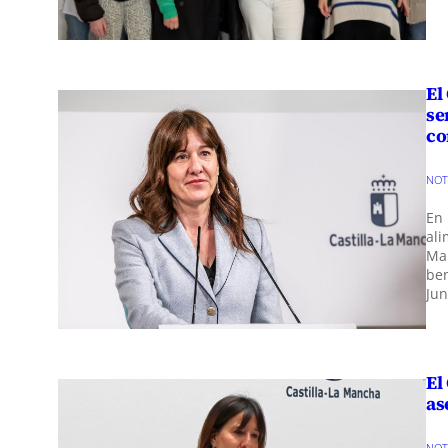
El
se
co
NOT
En 
ali
Ma
ben
Ju
El
as
NOT