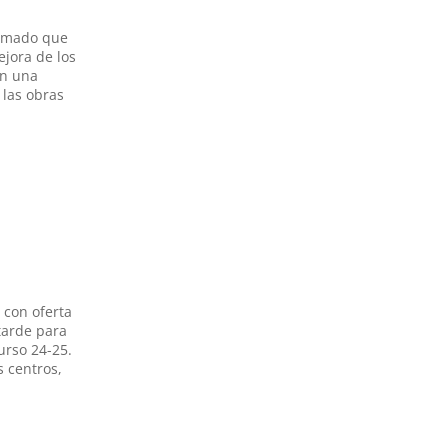
irmado que
ejora de los
on una
 las obras
 con oferta
tarde para
urso 24-25.
s centros,