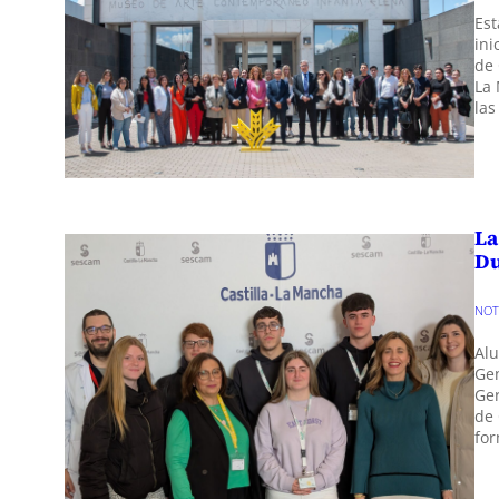
Est
ini
de 
La 
las
La
Du
NOT
Alu
Gen
Ger
de 
for