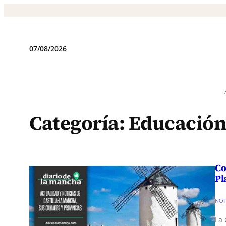
Saltar
al
contenido
07/08/2026
Categoría:
Educación
Co
Pl
NOT
La 