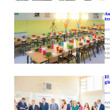
Au
tr
NOT
Tod
esc
con
Edu
ben
El
gi
NOT
Aye
Mat