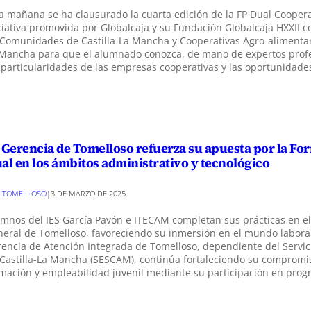
a mañana se ha clausurado la cuarta edición de la FP Dual Coopera
ciativa promovida por Globalcaja y su Fundación Globalcaja HXXII c
Comunidades de Castilla-La Mancha y Cooperativas Agro-alimentari
Mancha para que el alumnado conozca, de mano de expertos profe
 particularidades de las empresas cooperativas y las oportunidad
 Gerencia de Tomelloso refuerza su apuesta por la F
al en los ámbitos administrativo y tecnológico
ITOMELLOSO
|
3 DE MARZO DE 2025
mnos del IES García Pavón e ITECAM completan sus prácticas en el
eral de Tomelloso, favoreciendo su inmersión en el mundo labora
encia de Atención Integrada de Tomelloso, dependiente del Servic
Castilla-La Mancha (SESCAM), continúa fortaleciendo su compromi
mación y empleabilidad juvenil mediante su participación en pro