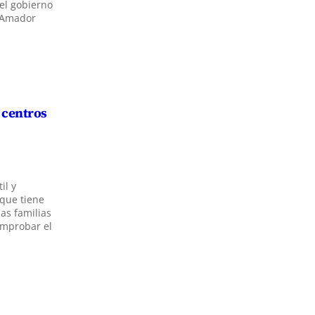
del gobierno
, Amador
s centros
il y
 que tiene
las familias
omprobar el