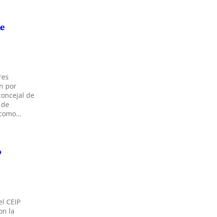
de
res
n por
concejal de
 de
o como…
o
el CEIP
on la