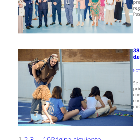
pre
reg
Pas
38
de
NOT
Se 
pri
com
con
ini
1
2
3
…
19
Página siguiente