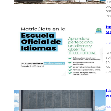
par
pro
ren
mae
In
Ma
NOT
La 
abi
en 
ANP
apr
La
em
ANG