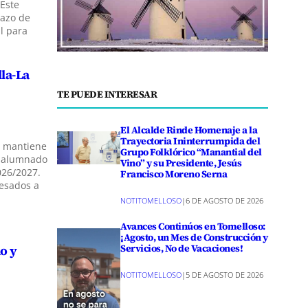
 Este
lazo de
al para
lla-La
TE PUEDE INTERESAR
El Alcalde Rinde Homenaje a la
Trayectoria Ininterrumpida del
a mantiene
Grupo Folklórico “Manantial del
vo alumnado
Vino” y su Presidente, Jesús
026/2027.
Francisco Moreno Serna
resados a
NOTITOMELLOSO
|
6 DE AGOSTO DE 2026
Avances Continúos en Tomelloso:
¡Agosto, un Mes de Construcción y
Servicios, No de Vacaciones!
o y
NOTITOMELLOSO
|
5 DE AGOSTO DE 2026