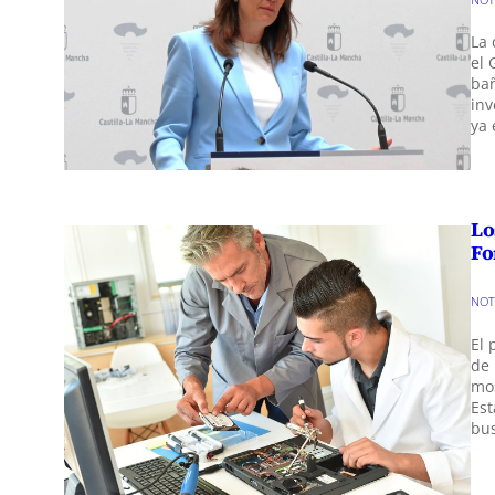
La 
el 
bañ
inv
ya 
Lo
Fo
NOT
El 
de 
mos
Est
bu