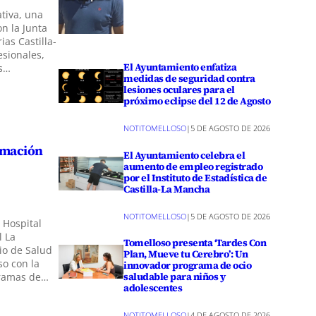
tiva, una
on la Junta
as Castilla-
sionales,
El Ayuntamiento enfatiza
es…
medidas de seguridad contra
lesiones oculares para el
próximo eclipse del 12 de Agosto
NOTITOMELLOSO
|
5 DE AGOSTO DE 2026
ormación
El Ayuntamiento celebra el
aumento de empleo registrado
por el Instituto de Estadística de
Castilla-La Mancha
NOTITOMELLOSO
|
5 DE AGOSTO DE 2026
 Hospital
l La
Tomelloso presenta ‘Tardes Con
io de Salud
Plan, Mueve tu Cerebro’: Un
so con la
innovador programa de ocio
saludable para niños y
gramas de…
adolescentes
NOTITOMELLOSO
|
4 DE AGOSTO DE 2026