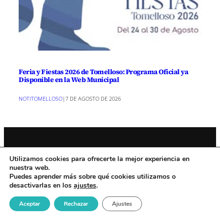
Feria y Fiestas 2026 de Tomelloso: Programa Oficial ya
Disponible en la Web Municipal
NOTITOMELLOSO
|
7 DE AGOSTO DE 2026
Utilizamos cookies para ofrecerte la mejor experiencia en
Noticiastomelloso.com es un medio de Medios y Redes
nuestra web.
dependiente de Diario de la Mancha
Puedes aprender más sobre qué cookies utilizamos o
desactivarlas en los
ajustes
.
Artículos patrocinados
Servicio de diseño web
Contacto
Sobre MyR
Aceptar
Rechazar
Ajustes