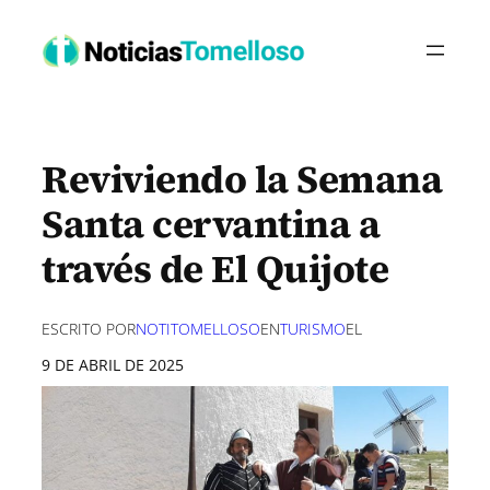
Saltar
al
contenido
Reviviendo la Semana
Santa cervantina a
través de El Quijote
ESCRITO POR
NOTITOMELLOSO
EN
TURISMO
EL
9 DE ABRIL DE 2025