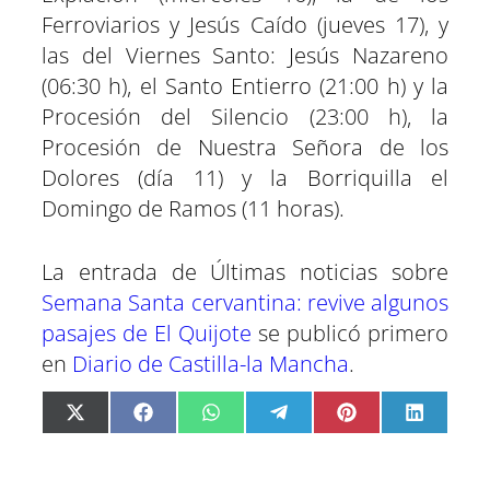
Ferroviarios y Jesús Caído (jueves 17), y
las del Viernes Santo: Jesús Nazareno
(06:30 h), el Santo Entierro (21:00 h) y la
Procesión del Silencio (23:00 h), la
Procesión de Nuestra Señora de los
Dolores (día 11) y la Borriquilla el
Domingo de Ramos (11 horas).
La entrada de Últimas noticias sobre
Semana Santa cervantina: revive algunos
pasajes de El Quijote
se publicó primero
en
Diario de Castilla-la Mancha
.
C
C
C
C
C
C
X
F
W
T
P
L
o
o
o
o
o
o
(
a
h
e
i
i
m
m
m
m
m
m
T
c
a
l
n
n
p
p
p
p
p
p
w
e
t
e
t
k
a
a
a
a
a
a