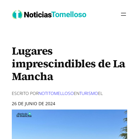
Saltar
al
contenido
Lugares
imprescindibles de La
Mancha
ESCRITO POR
NOTITOMELLOSO
EN
TURISMO
EL
26 DE JUNIO DE 2024