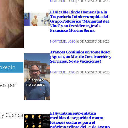
NOTITOMELLOSO
|
7 DE AGOSTO DE 2026
El Alcalde Rinde Homenaje a la
Trayectoria Ininterrumpida del
Grupo Folklórico “Manantial del
Vino” y su Presidente, Jesús
Francisco Moreno Serna
NOTITOMELLOSO
|
6 DE AGOSTO DE 2026
Avances Continúos en Tomelloso:
¡Agosto, un Mes de Construcción y
Servicios, No de Vacaciones!
inkedIn
NOTITOMELLOSO
|
5 DE AGOSTO DE 2026
sos por
El Ayuntamiento enfatiza
9 y Cuenca
medidas de seguridad contra
lesiones oculares para el
próximo eclipse del 12 de Agosto