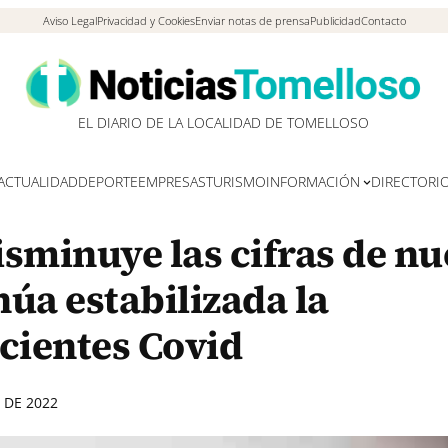
Aviso Legal
Privacidad y Cookies
Enviar notas de prensa
Publicidad
Contacto
EL DIARIO DE LA LOCALIDAD DE TOMELLOSO
ACTUALIDAD
DEPORTE
EMPRESAS
TURISMO
INFORMACIÓN
DIRECTORI
isminuye las cifras de n
úa estabilizada la
acientes Covid
 DE 2022