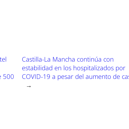
m
m
m
p
p
p
a
a
a
r
r
r
t
t
t
i
i
i
r
r
r
e
e
e
n
n
n
tel
Castilla-La Mancha continúa con
estabilidad en los hospitalizados por
e 500
COVID-19 a pesar del aumento de ca
→