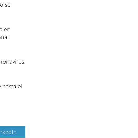
do se
ra en
onal
oronavirus
 hasta el
inkedIn