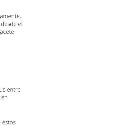
etamente,
 desde el
bacete
us entre
 en
 estos