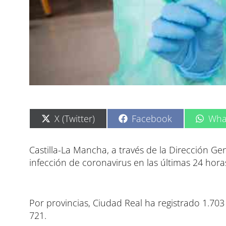
C
C
C
X (Twitter)
Facebook
Wha
o
o
o
m
m
m
p
p
p
Castilla-La Mancha, a través de la Dirección G
a
a
a
infección de coronavirus en las últimas 24 hora
r
r
r
t
t
t
i
i
i
r
r
r
e
e
e
Por provincias, Ciudad Real ha registrado 1.703
n
n
n
721.