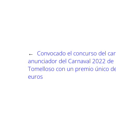
m
m
m
p
p
p
a
a
a
r
r
r
t
t
t
i
i
i
r
r
r
e
e
e
n
n
n
←
Convocado el concurso del car
anunciador del Carnaval 2022 de
Tomelloso con un premio único d
euros