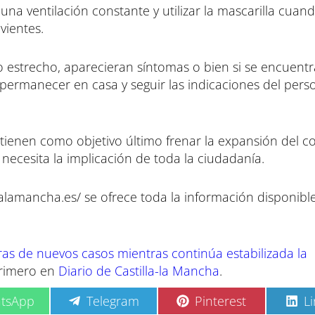
na ventilación constante y utilizar la mascarilla cuan
vientes.
o estrecho, aparecieran síntomas o bien si se encuent
 permanecer en casa y seguir las indicaciones del pers
ienen como objetivo último frenar la expansión del c
 necesita la implicación de toda la ciudadanía.
lalamancha.es/ se ofrece toda la información disponible
fras de nuevos casos mientras continúa estabilizada la
primero en
Diario de Castilla-la Mancha
.
C
C
C
tsApp
Telegram
Pinterest
L
o
o
o