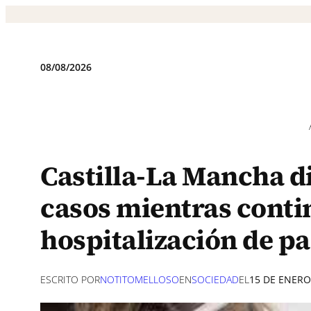
Saltar
al
contenido
08/08/2026
Castilla-La Mancha d
casos mientras contin
hospitalización de p
ESCRITO POR
NOTITOMELLOSO
EN
SOCIEDAD
EL
15 DE ENERO