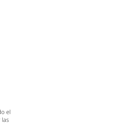
do el
 las