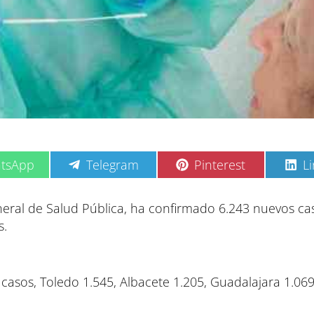
C
C
C
tsApp
Telegram
Pinterest
L
o
o
o
m
m
m
p
p
p
eneral de Salud Pública, ha confirmado 6.243 nuevos ca
a
a
a
s.
r
r
r
t
t
t
i
i
i
r
r
r
e
e
e
 casos, Toledo 1.545, Albacete 1.205, Guadalajara 1.06
n
n
n