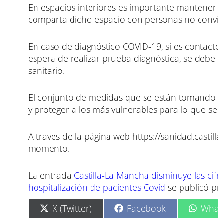
En espacios interiores es importante mantener u
comparta dicho espacio con personas no convi
En caso de diagnóstico COVID-19, si es contact
espera de realizar prueba diagnóstica, se debe
sanitario.
El conjunto de medidas que se están tomando t
y proteger a los más vulnerables para lo que se
A través de la página web https://sanidad.castil
momento.
La entrada
Castilla-La Mancha disminuye las ci
hospitalización de pacientes Covid
se publicó 
C
C
C
X (Twitter)
Facebook
Wha
o
o
o