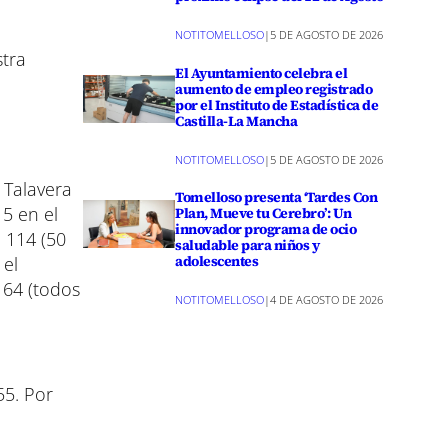
NOTITOMELLOSO
|
5 DE AGOSTO DE 2026
stra
El Ayuntamiento celebra el
aumento de empleo registrado
por el Instituto de Estadística de
Castilla-La Mancha
NOTITOMELLOSO
|
5 DE AGOSTO DE 2026
 Talavera
Tomelloso presenta ‘Tardes Con
15 en el
Plan, Mueve tu Cerebro’: Un
innovador programa de ocio
e 114 (50
saludable para niños y
adolescentes
 el
 64 (todos
NOTITOMELLOSO
|
4 DE AGOSTO DE 2026
55. Por