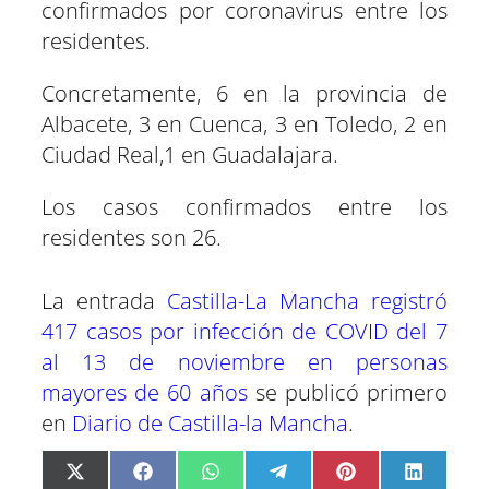
confirmados por coronavirus entre los
residentes.
Concretamente, 6 en la provincia de
Albacete, 3 en Cuenca, 3 en Toledo, 2 en
Ciudad Real,1 en Guadalajara.
Los casos confirmados entre los
residentes son 26.
La entrada
Castilla-La Mancha registró
417 casos por infección de COVID del 7
al 13 de noviembre en personas
mayores de 60 años
se publicó primero
en
Diario de Castilla-la Mancha
.
C
C
C
C
C
C
X
F
W
T
P
L