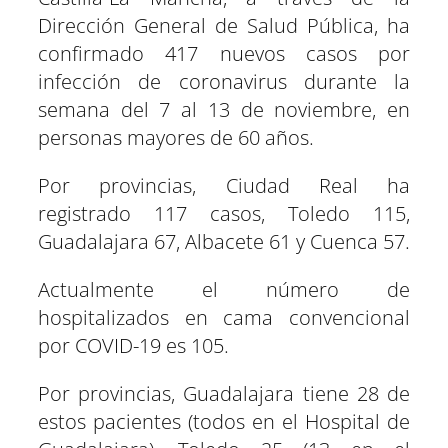
a
a
a
a
a
a
i
b
s
g
e
e
r
r
r
r
r
r
t
o
A
r
r
d
Dirección General de Salud Pública, ha
t
t
t
t
t
t
t
o
p
a
e
I
confirmado 417 nuevos casos por
i
i
i
i
i
i
e
k
p
m
s
n
r
r
r
r
r
r
r
t
infección de coronavirus durante la
e
e
e
e
e
e
)
n
n
n
n
n
n
semana del 7 al 13 de noviembre, en
personas mayores de 60 años.
Por provincias, Ciudad Real ha
registrado 117 casos, Toledo 115,
Guadalajara 67, Albacete 61 y Cuenca 57.
Actualmente el número de
hospitalizados en cama convencional
por COVID-19 es 105.
Por provincias, Guadalajara tiene 28 de
estos pacientes (todos en el Hospital de