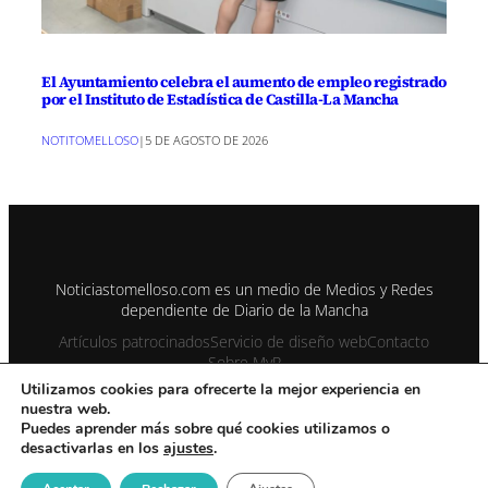
El Ayuntamiento celebra el aumento de empleo registrado
por el Instituto de Estadística de Castilla-La Mancha
NOTITOMELLOSO
|
5 DE AGOSTO DE 2026
Noticiastomelloso.com es un medio de Medios y Redes
dependiente de Diario de la Mancha
Artículos patrocinados
Servicio de diseño web
Contacto
Sobre MyR
Utilizamos cookies para ofrecerte la mejor experiencia en
nuestra web.
© 1995-2026 Color Vivo Internet. Otros contenidos se cita fuente.
Puedes aprender más sobre qué cookies utilizamos o
desactivarlas en los
ajustes
.
Aviso Legal
Contacto
Enviar notas prensa
Privacidad y Cookies
Publicidad
Sitemap
Noticiastomelloso con registro ISSN 2990-2126