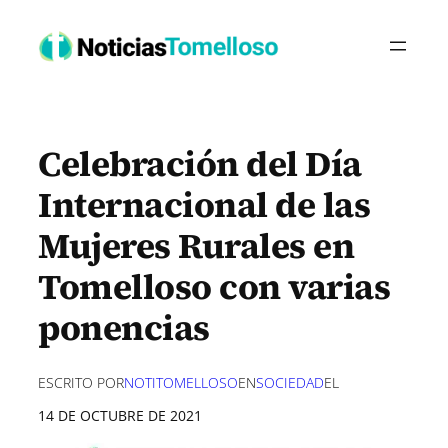
Saltar
al
contenido
Celebración del Día
Internacional de las
Mujeres Rurales en
Tomelloso con varias
ponencias
ESCRITO POR
NOTITOMELLOSO
EN
SOCIEDAD
EL
14 DE OCTUBRE DE 2021