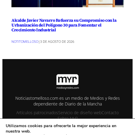
Alcalde Javier Navarro Refuerza su Compromiso con la
Urbanización del Polígono 30 para Fomentar el
Crecimiento Industrial
NOTITOMELLOSO
|
3 DE AGOSTO DE 2026
Noticiastomelloso.com es un medio de Medios y Redes
dependiente de Diario de la Mancha
Artículos patrocinados
Servicio de diseño web
Contacto
Sobre MyR
Utilizamos cookies para ofrecerte la mejor experiencia en
nuestra web.