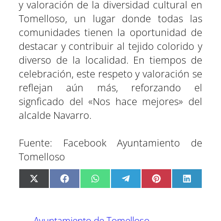
y valoración de la diversidad cultural en
Tomelloso, un lugar donde todas las
comunidades tienen la oportunidad de
destacar y contribuir al tejido colorido y
diverso de la localidad. En tiempos de
celebración, este respeto y valoración se
reflejan aún más, reforzando el
signficado del «Nos hace mejores» del
alcalde Navarro.
Fuente: Facebook Ayuntamiento de
Tomelloso
C
C
C
C
C
C
X
F
W
T
P
L
o
o
o
o
o
o
(
a
h
e
i
i
m
m
m
m
m
m
T
c
a
l
n
n
p
p
p
p
p
p
w
e
t
e
t
k
a
a
a
a
a
a
i
b
s
g
e
e
Ayuntamiento de Tomelloso