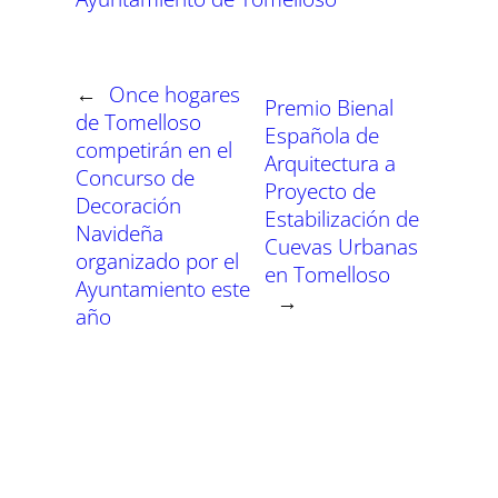
r
r
r
r
r
r
t
o
A
r
r
d
t
t
t
t
t
t
t
o
p
a
e
I
i
i
i
i
i
i
e
k
p
m
s
n
r
r
r
r
r
r
r
t
e
e
e
e
e
e
)
n
n
n
n
n
n
←
Once hogares
Premio Bienal
de Tomelloso
Española de
competirán en el
Arquitectura a
Concurso de
Proyecto de
Decoración
Estabilización de
Navideña
Cuevas Urbanas
organizado por el
en Tomelloso
Ayuntamiento este
→
año