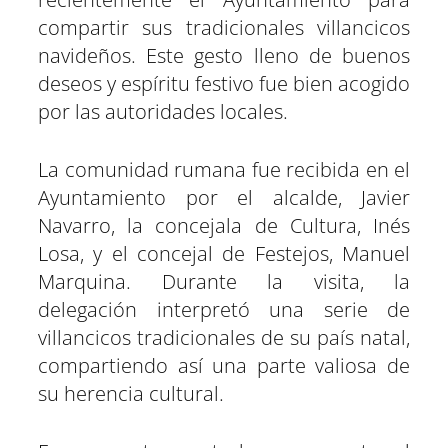
r
r
r
r
r
r
r
t
compartir sus tradicionales villancicos
e
e
e
e
e
e
)
n
n
n
n
n
n
navideños. Este gesto lleno de buenos
deseos y espíritu festivo fue bien acogido
por las autoridades locales.
La comunidad rumana fue recibida en el
Ayuntamiento por el alcalde, Javier
Navarro, la concejala de Cultura, Inés
Losa, y el concejal de Festejos, Manuel
Marquina. Durante la visita, la
delegación interpretó una serie de
villancicos tradicionales de su país natal,
compartiendo así una parte valiosa de
su herencia cultural.