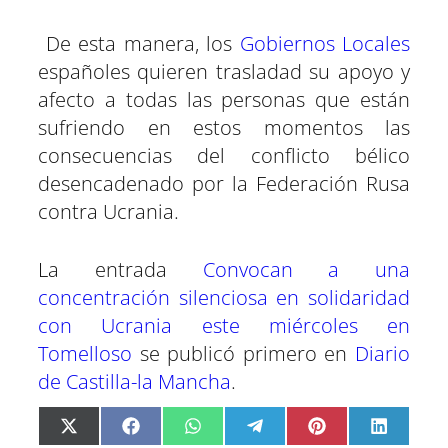
De esta manera, los
Gobiernos Locales
españoles quieren trasladad su apoyo y
afecto a todas las personas que están
sufriendo en estos momentos las
consecuencias del conflicto bélico
desencadenado por la Federación Rusa
contra Ucrania.
La entrada
Convocan a una
concentración silenciosa en solidaridad
con Ucrania este miércoles en
Tomelloso
se publicó primero en
Diario
de Castilla-la Mancha
.
C
C
C
C
C
C
X
F
W
T
P
L