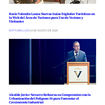
Rocío Valentín Lanza Nuevas Guías Digitales Turísticas en
la Web del Área de Turismo para Uso de Vecinos y
Visitantes
NOTITOMELLOSO
|
4 DE AGOSTO DE 2026
Alcalde Javier Navarro Refuerza su Compromiso con la
Urbanización del Polígono 30 para Fomentar el
Crecimiento Industrial