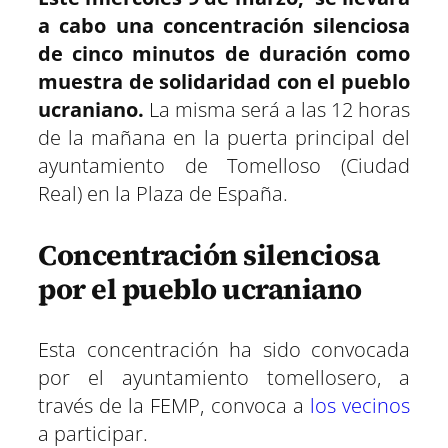
a
a
a
a
a
a
i
b
s
g
e
e
r
r
r
r
r
r
t
o
A
r
r
d
a cabo una concentración silenciosa
t
t
t
t
t
t
t
o
p
a
e
I
de cinco minutos de duración como
i
i
i
i
i
i
e
k
p
m
s
n
r
r
r
r
r
r
r
t
muestra de solidaridad con el pueblo
e
e
e
e
e
e
)
n
n
n
n
n
n
ucraniano.
La misma será a las 12 horas
de la mañana en la puerta principal del
ayuntamiento de Tomelloso (Ciudad
Real) en la Plaza de España.
Concentración silenciosa
por el pueblo ucraniano
Esta concentración ha sido convocada
por el ayuntamiento tomellosero, a
través de la FEMP, convoca a
los vecinos
a participar.