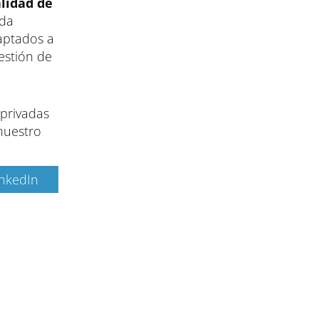
alidad de
ida
daptados a
estión de
 privadas
nuestro
inkedIn