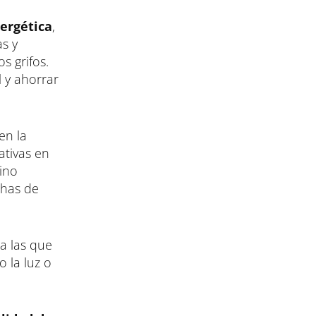
nergética
,
s y
s grifos.
l y ahorrar
en la
ativas en
sino
chas de
 a las que
 la luz o