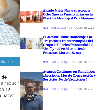
Alcade Javier Navarro Acoge a
Ocho Nuevas Funcionarias en la
Plantilla Municipal Esta Mañana
NOTITOMELLOSO
|
7 DE AGOSTO DE 2026
El Alcalde Rinde Homenaje a la
Trayectoria Ininterrumpida del
Grupo Folklórico “Manantial del
Vino” y su Presidente, Jesús
Francisco Moreno Serna
inkedIn
NOTITOMELLOSO
|
6 DE AGOSTO DE 2026
Avances Continúos en Tomelloso:
¡Agosto, un Mes de Construcción y
r de
Servicios, No de Vacaciones!
 a reducir
con
17
NOTITOMELLOSO
|
5 DE AGOSTO DE 2026
a hacer