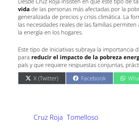
Desde Cruz Roja insisten en que este tipo de ta
vida
de las personas más afectadas por la pob
generalizada de precios y crisis climática. La
las necesidades reales de las familias permite
la energía en los hogares.
Este tipo de iniciativas subraya la importancia
para
reducir el impacto de la pobreza ener
país y que requiere respuestas conjuntas, prácti
C
C
C
X (Twitter)
Facebook
Wha
o
o
o
m
m
m
p
p
p
a
a
a
r
r
r
t
t
t
Cruz Roja
Tomelloso
i
i
i
r
r
r
e
e
e
n
n
n