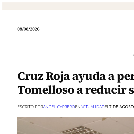
Saltar
al
contenido
08/08/2026
Cruz Roja ayuda a pe
Tomelloso a reducir s
ESCRITO POR
ANGEL CARRERO
EN
ACTUALIDAD
EL
7 DE AGOST