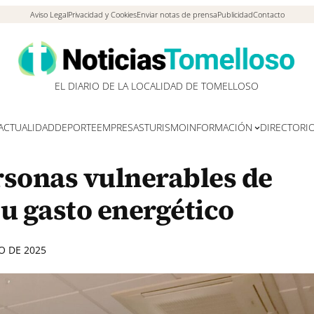
Aviso Legal
Privacidad y Cookies
Enviar notas de prensa
Publicidad
Contacto
EL DIARIO DE LA LOCALIDAD DE TOMELLOSO
ACTUALIDAD
DEPORTE
EMPRESAS
TURISMO
INFORMACIÓN
DIRECTORI
rsonas vulnerables de
u gasto energético
O DE 2025