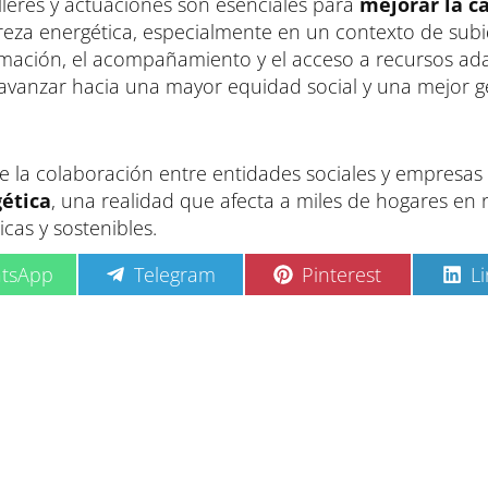
lleres y actuaciones son esenciales para
mejorar la c
reza energética, especialmente en un contexto de sub
 formación, el acompañamiento y el acceso a recursos a
n avanzar hacia una mayor equidad social y una mejor g
 de la colaboración entre entidades sociales y empresas
gética
, una realidad que afecta a miles de hogares en 
cas y sostenibles.
C
C
C
tsApp
Telegram
Pinterest
L
o
o
o
m
m
m
p
p
p
a
a
a
r
r
r
t
t
t
i
i
i
r
r
r
e
e
e
n
n
n