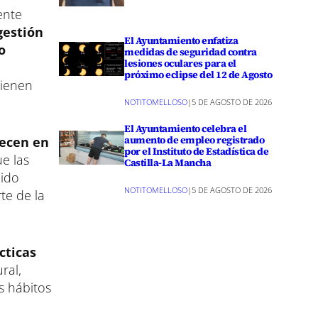
ente
gestión
El Ayuntamiento enfatiza
o
medidas de seguridad contra
lesiones oculares para el
próximo eclipse del 12 de Agosto
tienen
NOTITOMELLOSO
|
5 DE AGOSTO DE 2026
El Ayuntamiento celebra el
aumento de empleo registrado
ecen en
por el Instituto de Estadística de
ue las
Castilla-La Mancha
cido
NOTITOMELLOSO
|
5 DE AGOSTO DE 2026
te de la
cticas
ral,
s hábitos