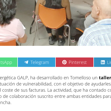
C
C
C
tsApp
Telegram
Pinterest
L
o
o
o
m
m
m
p
p
p
nergética GALP, ha desarrollado en Tomelloso un
talle
a
a
a
uación de vulnerabilidad, con el objetivo de ayudarles
r
r
r
t
t
t
l coste de sus facturas. La actividad, que ha contado 
i
i
i
o de colaboración suscrito entre ambas entidades par
r
r
r
e
e
e
ancha.
n
n
n