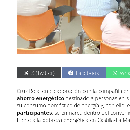
C
C
C
X (Twitter)
Facebook
Wha
o
o
o
m
m
m
p
p
p
Cruz Roja, en colaboración con la compañía e
a
a
a
ahorro energético
destinado a personas en sit
r
r
r
t
t
t
su consumo doméstico de energía y, con ello, e
i
i
i
participantes
, se enmarca dentro del conveni
r
r
r
e
e
e
frente a la pobreza energética en Castilla-La M
n
n
n