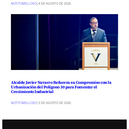
NOTITOMELLOSO
|
4 DE AGOSTO DE 2026
Alcalde Javier Navarro Refuerza su Compromiso con la
Urbanización del Polígono 30 para Fomentar el
Crecimiento Industrial
NOTITOMELLOSO
|
3 DE AGOSTO DE 2026