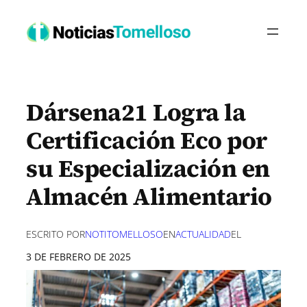
Saltar
al
contenido
Dársena21 Logra la
Certificación Eco por
su Especialización en
Almacén Alimentario
ESCRITO POR
NOTITOMELLOSO
EN
ACTUALIDAD
EL
3 DE FEBRERO DE 2025