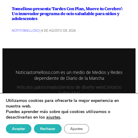
Tomelloso presenta ‘Tardes Con Plan, Mueve tu Cerebro’:
Un innovador programa de ocio saludable para niños y
adolescentes
NOTITOMELLOSO
|
4 DE AGOSTO DE 2026
Noticiastomelloso.com es un medio de Medios y Redes
dependiente de Diario de la Mancha
Artículos patrocinados
Servicio de diseño web
Contacto
Sobre MyR
Utilizamos cookies para ofrecerte la mejor experiencia en
nuestra web.
© 1995-2026 Color Vivo Internet. Otros contenidos se cita fuente.
Puedes aprender más sobre qué cookies utilizamos o
desactivarlas en los
ajustes
.
Aviso Legal
Contacto
Enviar notas prensa
Privacidad y Cookies
Publicidad
Sitemap
Noticiastomelloso con registro ISSN 2990-2126
Aceptar
Rechazar
Ajustes