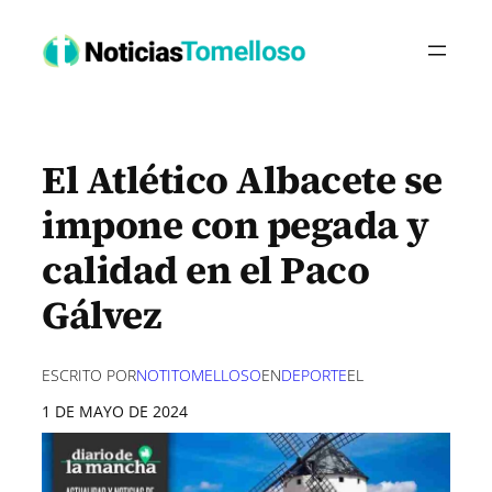
Saltar
al
contenido
El Atlético Albacete se
impone con pegada y
calidad en el Paco
Gálvez
ESCRITO POR
NOTITOMELLOSO
EN
DEPORTE
EL
1 DE MAYO DE 2024