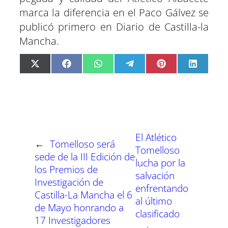
marca la diferencia en el Paco Gálvez se
publicó primero en Diario de Castilla-la
Mancha.
C
C
C
C
C
C
X
F
W
T
P
L
o
o
o
o
o
o
(
a
h
e
i
i
m
m
m
m
m
m
T
c
a
l
n
n
p
p
p
p
p
p
w
e
t
e
t
k
a
a
a
a
a
a
i
b
s
g
e
e
r
r
r
r
r
r
t
o
A
r
r
d
t
t
t
t
t
t
t
o
p
a
e
I
i
i
i
i
i
i
e
k
p
m
s
n
r
r
r
r
r
r
r
t
El Atlético
e
e
e
e
e
e
)
←
Tomelloso será
n
n
n
n
n
n
Tomelloso
sede de la III Edición de
lucha por la
los Premios de
salvación
Investigación de
enfrentando
Castilla-La Mancha el 6
al último
de Mayo honrando a
clasificado
17 Investigadores
→