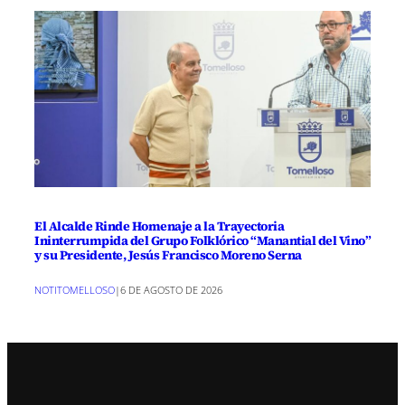
El Alcalde Rinde Homenaje a la Trayectoria
Ininterrumpida del Grupo Folklórico “Manantial del Vino”
y su Presidente, Jesús Francisco Moreno Serna
NOTITOMELLOSO
|
6 DE AGOSTO DE 2026