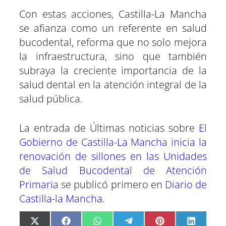
Con estas acciones, Castilla-La Mancha
se afianza como un referente en salud
bucodental, reforma que no solo mejora
la infraestructura, sino que también
subraya la creciente importancia de la
salud dental en la atención integral de la
salud pública.
La entrada de Últimas noticias sobre
El
Gobierno de Castilla-La Mancha inicia la
renovación de sillones en las Unidades
de Salud Bucodental de Atención
Primaria
se publicó primero en
Diario de
Castilla-la Mancha
.
C
C
C
C
C
C
X
F
W
T
P
L