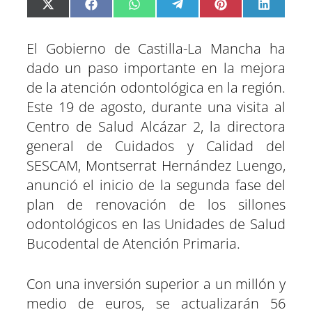
C
C
C
C
C
C
X
F
W
T
P
L
o
o
o
o
o
o
(
a
h
e
i
i
m
m
m
m
m
m
T
c
a
l
n
n
p
p
p
p
p
p
w
e
t
e
t
k
El Gobierno de Castilla-La Mancha ha
a
a
a
a
a
a
i
b
s
g
e
e
r
r
r
r
r
r
t
o
A
r
r
d
dado un paso importante en la mejora
t
t
t
t
t
t
t
o
p
a
e
I
de la atención odontológica en la región.
i
i
i
i
i
i
e
k
p
m
s
n
r
r
r
r
r
r
r
t
Este 19 de agosto, durante una visita al
e
e
e
e
e
e
)
n
n
n
n
n
n
Centro de Salud Alcázar 2, la directora
general de Cuidados y Calidad del
SESCAM, Montserrat Hernández Luengo,
anunció el inicio de la segunda fase del
plan de renovación de los sillones
odontológicos en las Unidades de Salud
Bucodental de Atención Primaria.
Con una inversión superior a un millón y
medio de euros, se actualizarán 56