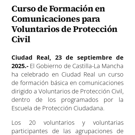
T
c
a
l
n
n
p
p
p
p
p
p
w
e
t
e
t
k
Curso de Formación en
a
a
a
a
a
a
i
b
s
g
e
e
r
r
r
r
r
r
t
o
A
r
r
d
Comunicaciones para
t
t
t
t
t
t
t
o
p
a
e
I
i
i
i
i
i
i
e
k
p
m
s
n
Voluntarios de Protección
r
r
r
r
r
r
r
t
e
e
e
e
e
e
)
Civil
n
n
n
n
n
n
Ciudad Real, 23 de septiembre de
2025.-
El Gobierno de Castilla-La Mancha
ha celebrado en Ciudad Real un curso
de formación básica en comunicaciones
dirigido a Voluntarios de Protección Civil,
dentro de los programados por la
Escuela de Protección Ciudadana.
Los 20 voluntarios y voluntarias
participantes de las agrupaciones de