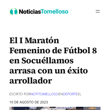
Saltar
al
contenido
El I Maratón
Femenino de Fútbol 8
en Socuéllamos
arrasa con un éxito
arrollador
ESCRITO POR
NOTITOMELLOSO
EN
DEPORTE
EL
10 DE AGOSTO DE 2023