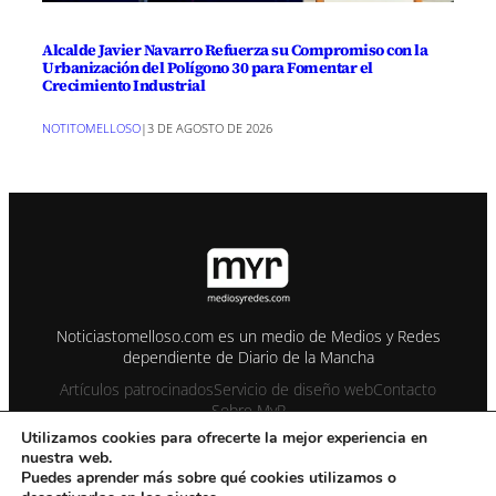
Alcalde Javier Navarro Refuerza su Compromiso con la
Urbanización del Polígono 30 para Fomentar el
Crecimiento Industrial
NOTITOMELLOSO
|
3 DE AGOSTO DE 2026
Noticiastomelloso.com es un medio de Medios y Redes
dependiente de Diario de la Mancha
Artículos patrocinados
Servicio de diseño web
Contacto
Sobre MyR
Utilizamos cookies para ofrecerte la mejor experiencia en
nuestra web.
© 1995-2026 Color Vivo Internet. Otros contenidos se cita fuente.
Puedes aprender más sobre qué cookies utilizamos o