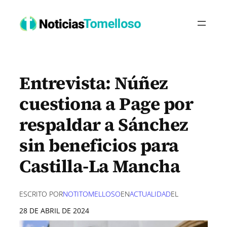
Saltar
al
contenido
Entrevista: Núñez
cuestiona a Page por
respaldar a Sánchez
sin beneficios para
Castilla-La Mancha
ESCRITO POR
NOTITOMELLOSO
EN
ACTUALIDAD
EL
28 DE ABRIL DE 2024