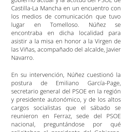
e
e
e
e
e
e
)
n
n
n
n
n
n
Castilla-La Mancha en un encuentro con
los medios de comunicación que tuvo
lugar en Tomelloso. Núñez se
encontraba en dicha localidad para
asistir a la misa en honor a la Virgen de
las Viñas, acompañado del alcalde, Javier
Navarro.
En su intervención, Núñez cuestionó la
postura de Emiliano García-Page,
secretario general del PSOE en la región
y presidente autonómico, y de los altos
cargos socialistas que el sábado se
reunieron en Ferraz, sede del PSOE
nacional, preguntándose por qué