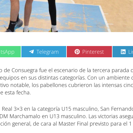
C
C
C
tsApp
Telegram
Pinterest
L
o
o
o
m
m
m
p
p
p
 de Consuegra fue el escenario de la tercera parada d
a
a
a
equipos en sus distintas categorías. Con un ambiente 
r
r
r
t
t
t
ivo notable, los pabellones cubrieron las intensas cin
i
i
i
e esta fecha.
r
r
r
e
e
e
n
n
n
d Real 3×3 en la categoría U15 masculino, San Fernan
DM Marchamalo en U13 masculino. Las victorias aseg
ción general, de cara al Master Final previsto para el 1