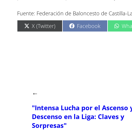
Fuente: Federación de Baloncesto de Castilla-
C
C
C
X (Twitter)
Facebook
Wha
o
o
o
m
m
m
p
p
p
a
a
a
r
r
r
t
t
t
i
i
i
r
r
r
e
e
e
n
n
n
←
"Intensa Lucha por el Ascenso y
Descenso en la Liga: Claves y
Sorpresas"