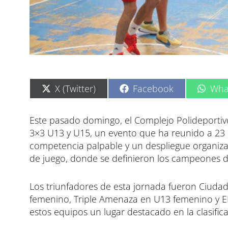
C
C
C
X (Twitter)
Facebook
Wha
o
o
o
m
m
m
p
p
p
Este pasado domingo, el Complejo Polideportivo
a
a
a
3×3 U13 y U15, un evento que ha reunido a 23 
r
r
r
t
t
t
competencia palpable y un despliegue organizat
i
i
i
de juego, donde se definieron los campeones d
r
r
r
e
e
e
n
n
n
Los triunfadores de esta jornada fueron Ciuda
femenino, Triple Amenaza en U13 femenino y E
estos equipos un lugar destacado en la clasifica