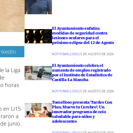
El Ayuntamiento enfatiza
medidas de seguridad contra
lesiones oculares para el
próximo eclipse del 12 de Agosto
inkedIn
NOTITOMELLOSO
|
5 DE AGOSTO DE 2026
El Ayuntamiento celebra el
e la Liga
aumento de empleo registrado
por el Instituto de Estadística de
de
Castilla-La Mancha
co horas
NOTITOMELLOSO
|
5 DE AGOSTO DE 2026
Tomelloso presenta ‘Tardes Con
Plan, Mueve tu Cerebro’: Un
do en U15
innovador programa de ocio
uraron a
saludable para niños y
adolescentes
 de junio.
NOTITOMELLOSO
|
4 DE AGOSTO DE 2026