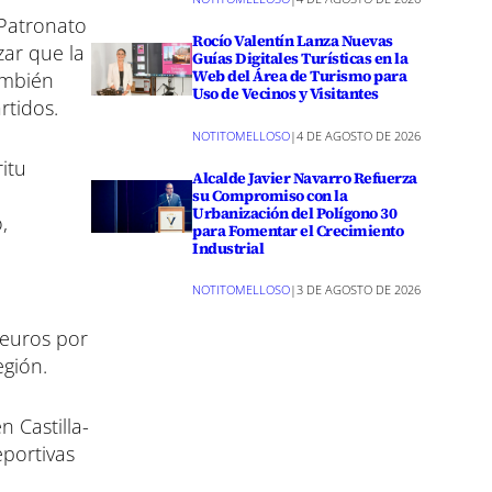
 Patronato
Rocío Valentín Lanza Nuevas
zar que la
Guías Digitales Turísticas en la
Web del Área de Turismo para
ambién
Uso de Vecinos y Visitantes
rtidos.
NOTITOMELLOSO
|
4 DE AGOSTO DE 2026
itu
Alcalde Javier Navarro Refuerza
su Compromiso con la
Urbanización del Polígono 30
,
para Fomentar el Crecimiento
Industrial
NOTITOMELLOSO
|
3 DE AGOSTO DE 2026
 euros por
egión.
 Castilla-
eportivas