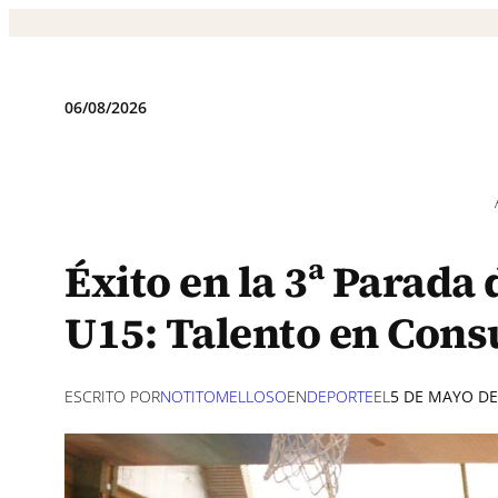
Saltar
al
contenido
06/08/2026
Éxito en la 3ª Parada
U15: Talento en Cons
ESCRITO POR
NOTITOMELLOSO
EN
DEPORTE
EL
5 DE MAYO DE