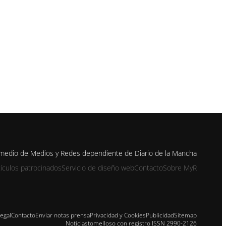
 medio de Medios y Redes dependiente de Diario de la Mancha
tículos patrocinados
Servicio de diseño web
Contacto
Sobre MyR
Legal
Contacto
Enviar notas prensa
Privacidad y Cookies
Publicidad
Sitemap
Noticiastomelloso con registro ISSN 2990-2126