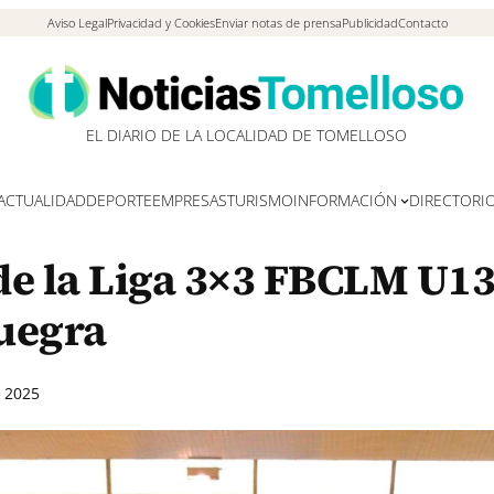
Aviso Legal
Privacidad y Cookies
Enviar notas de prensa
Publicidad
Contacto
EL DIARIO DE LA LOCALIDAD DE TOMELLOSO
ACTUALIDAD
DEPORTE
EMPRESAS
TURISMO
INFORMACIÓN
DIRECTORI
 de la Liga 3×3 FBCLM U13
uegra
 2025