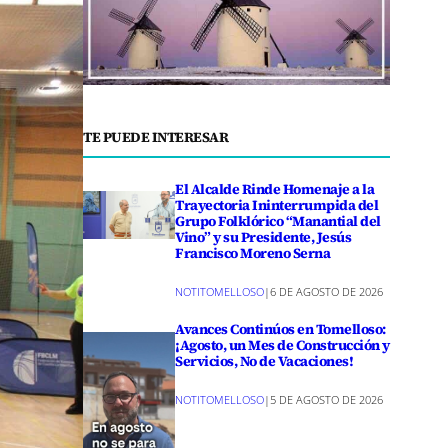
TE PUEDE INTERESAR
El Alcalde Rinde Homenaje a la
Trayectoria Ininterrumpida del
Grupo Folklórico “Manantial del
Vino” y su Presidente, Jesús
Francisco Moreno Serna
NOTITOMELLOSO
|
6 DE AGOSTO DE 2026
Avances Continúos en Tomelloso:
¡Agosto, un Mes de Construcción y
Servicios, No de Vacaciones!
NOTITOMELLOSO
|
5 DE AGOSTO DE 2026