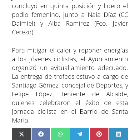
concluyó en quinta posición y lideró el
podio femenino, junto a Naia Díaz (CC
Daimiel) y Alba Ramírez (Fco. Javier
Cerezo).
Para mitigar el calor y reponer energías
a los jóvenes ciclistas, el Ayuntamiento
organizó un avituallamiento adecuado.
La entrega de trofeos estuvo a cargo de
Santiago Gómez, concejal de Deportes, y
Felipe López, Teniente de Alcalde,
quienes celebraron el éxito de esta
jornada ciclista en el Barrio de Santa
María.
C
C
C
C
C
C
X
F
W
T
P
L