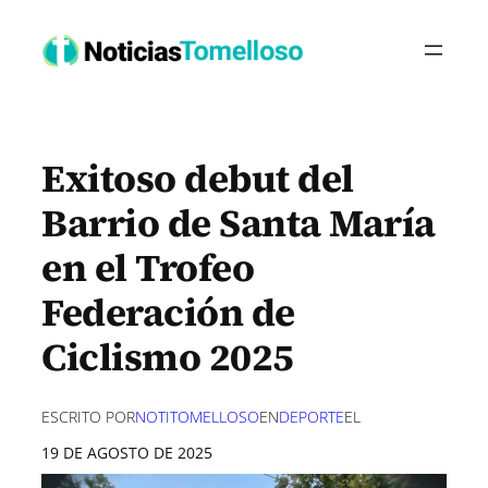
Saltar
al
contenido
Exitoso debut del
Barrio de Santa María
en el Trofeo
Federación de
Ciclismo 2025
ESCRITO POR
NOTITOMELLOSO
EN
DEPORTE
EL
19 DE AGOSTO DE 2025