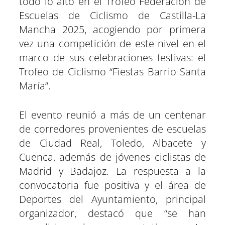
todo lo alto en el Trofeo Federación de
i
i
i
i
i
i
e
k
p
m
s
n
r
r
r
r
r
r
r
t
Escuelas de Ciclismo de Castilla-La
e
e
e
e
e
e
)
n
n
n
n
n
n
Mancha 2025, acogiendo por primera
vez una competición de este nivel en el
marco de sus celebraciones festivas: el
Trofeo de Ciclismo “Fiestas Barrio Santa
María”.
El evento reunió a más de un centenar
de corredores provenientes de escuelas
de Ciudad Real, Toledo, Albacete y
Cuenca, además de jóvenes ciclistas de
Madrid y Badajoz. La respuesta a la
convocatoria fue positiva y el área de
Deportes del Ayuntamiento, principal
organizador, destacó que “se han