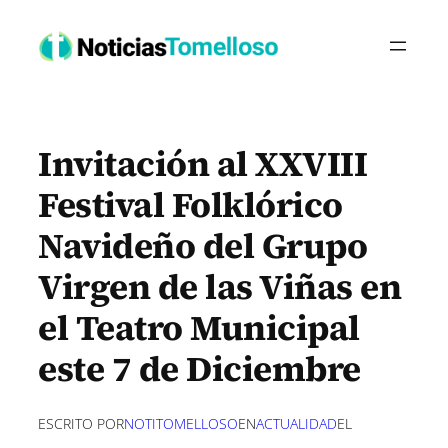
Saltar
al
contenido
Invitación al XXVIII
Festival Folklórico
Navideño del Grupo
Virgen de las Viñas en
el Teatro Municipal
este 7 de Diciembre
ESCRITO POR
NOTITOMELLOSO
EN
ACTUALIDAD
EL