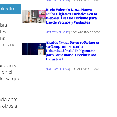
inkedIn
Rocío Valentín Lanza Nuevas
Guías Digitales Turísticas en la
Web del Área de Turismo para
Uso de Vecinos y Visitantes
ista
tes
NOTITOMELLOSO
|
4 DE AGOSTO DE 2026
una
Alcalde Javier Navarro Refuerza
ptimismo
su Compromiso con la
Urbanización del Polígono 30
para Fomentar el Crecimiento
Industrial
orarán y
NOTITOMELLOSO
|
3 DE AGOSTO DE 2026
 en el
le, ya que
ncia ante
 otros a