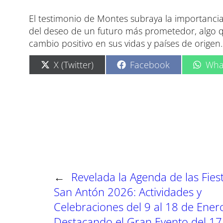
El testimonio de Montes subraya la importancia
del deseo de un futuro más prometedor, algo
cambio positivo en sus vidas y países de origen.
C
C
C
X (Twitter)
Facebook
Wha
o
o
o
m
m
m
p
p
p
a
a
a
r
r
r
t
t
t
i
i
i
r
r
r
e
e
e
n
n
n
←
Revelada la Agenda de las Fies
San Antón 2026: Actividades y
Celebraciones del 9 al 18 de Ener
Destacando el Gran Evento del 17