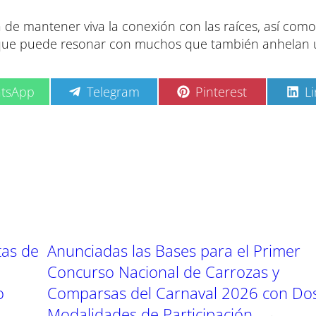
 de mantener viva la conexión con las raíces, así como
 que puede resonar con muchos que también anhelan 
C
C
C
tsApp
Telegram
Pinterest
L
o
o
o
m
m
m
p
p
p
a
a
a
r
r
r
t
t
t
i
i
i
r
r
r
e
e
e
n
n
n
tas de
Anunciadas las Bases para el Primer
Concurso Nacional de Carrozas y
o
Comparsas del Carnaval 2026 con Do
Modalidades de Participación
→