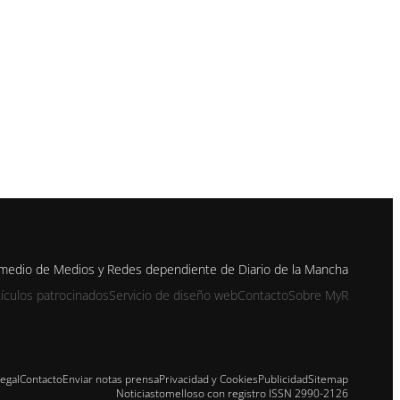
 medio de Medios y Redes dependiente de Diario de la Mancha
tículos patrocinados
Servicio de diseño web
Contacto
Sobre MyR
Legal
Contacto
Enviar notas prensa
Privacidad y Cookies
Publicidad
Sitemap
Noticiastomelloso con registro ISSN 2990-2126