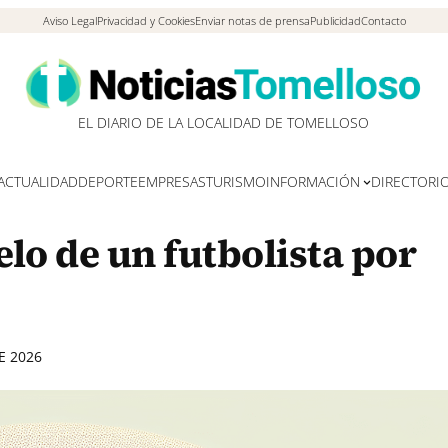
Aviso Legal
Privacidad y Cookies
Enviar notas de prensa
Publicidad
Contacto
EL DIARIO DE LA LOCALIDAD DE TOMELLOSO
ACTUALIDAD
DEPORTE
EMPRESAS
TURISMO
INFORMACIÓN
DIRECTORI
lo de un futbolista por
E 2026