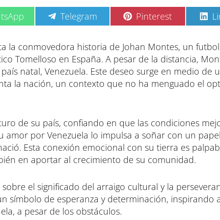
C
C
C
tsApp
Telegram
Pinterest
L
o
o
o
m
m
m
p
p
p
nta la conmovedora historia de Johan Montes, un futbol
a
a
a
ico Tomelloso en España. A pesar de la distancia, Mon
r
r
r
t
t
t
país natal, Venezuela. Este deseo surge en medio de 
i
i
i
renta la nación, un contexto que no ha menguado el o
r
r
r
e
e
e
n
n
n
uturo de su país, confiando en que las condiciones mej
Su amor por Venezuela lo impulsa a soñar con un papel
nació. Esta conexión emocional con su tierra es palpab
mbién en aportar al crecimiento de su comunidad.
obre el significado del arraigo cultural y la persevera
un símbolo de esperanza y determinación, inspirando a
la, a pesar de los obstáculos.