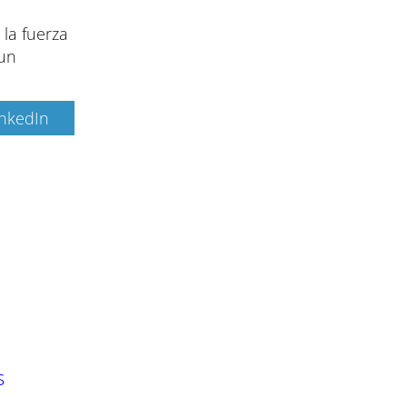
 la fuerza
un
inkedIn
s