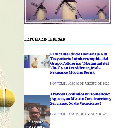
TE PUEDE INTERESAR
El Alcalde Rinde Homenaje a la
Trayectoria Ininterrumpida del
Grupo Folklórico “Manantial del
Vino” y su Presidente, Jesús
Francisco Moreno Serna
NOTITOMELLOSO
|
6 DE AGOSTO DE 2026
Avances Continúos en Tomelloso:
¡Agosto, un Mes de Construcción y
Servicios, No de Vacaciones!
NOTITOMELLOSO
|
5 DE AGOSTO DE 2026