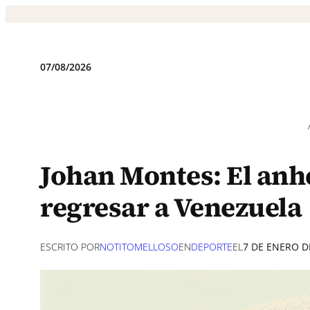
Saltar
al
contenido
07/08/2026
Johan Montes: El anhe
regresar a Venezuela
ESCRITO POR
NOTITOMELLOSO
EN
DEPORTE
EL
7 DE ENERO D