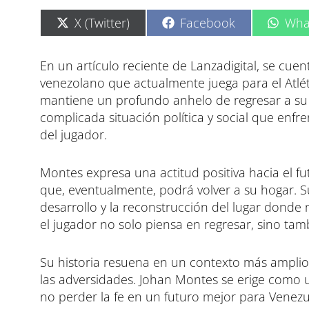
C
C
C
X (Twitter)
Facebook
Wha
o
o
o
m
m
m
p
p
p
En un artículo reciente de Lanzadigital, se cue
a
a
a
venezolano que actualmente juega para el Atlét
r
r
r
t
t
t
mantiene un profundo anhelo de regresar a su 
i
i
i
complicada situación política y social que enf
r
r
r
e
e
e
del jugador.
n
n
n
Montes expresa una actitud positiva hacia el f
que, eventualmente, podrá volver a su hogar. 
desarrollo y la reconstrucción del lugar donde 
el jugador no solo piensa en regresar, sino ta
Su historia resuena en un contexto más amplio s
las adversidades. Johan Montes se erige como 
no perder la fe en un futuro mejor para Venezue