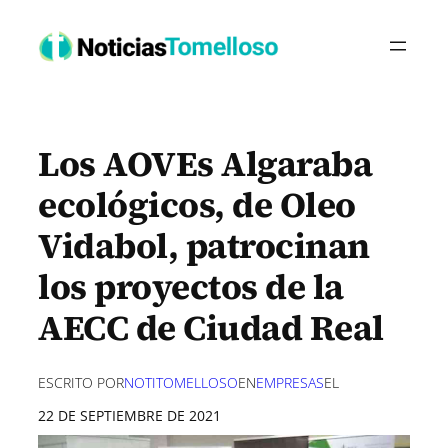
Saltar
al
contenido
Los AOVEs Algaraba
ecológicos, de Oleo
Vidabol, patrocinan
los proyectos de la
AECC de Ciudad Real
ESCRITO POR
NOTITOMELLOSO
EN
EMPRESAS
EL
22 DE SEPTIEMBRE DE 2021