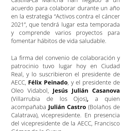
e
e
e
e
e
e
)
n
n
n
n
n
n
acuerdo para colaborar durante un año
en la estrategia “Activos contra el cáncer
2021”, que tendrá lugar esta temporada
y comprende varios proyectos para
fomentar hábitos de vida saludable.
La firma del convenio de colaboración y
patrocinio tuvo lugar hoy en Ciudad
Real, y lo suscribieron el presidente de
AECC,
Félix Peinado
, y el presidente de
Oleo Vidabol,
Jesús Julián Casanova
(Villarrubia de los Ojos)
,
a quien
acompañaba
Julián Castro
(Bolaños de
Calatrava), vicepresidente. En presencia
del vicepresidente de la AECC, Francisco