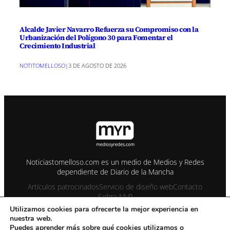
Alcalde Javier Navarro Refuerza su Compromiso con la
Urbanización del Polígono 30 para Fomentar el
Crecimiento Industrial
NOTITOMELLOSO
|
3 DE AGOSTO DE 2026
Noticiastomelloso.com es un medio de Medios y Redes
dependiente de Diario de la Mancha
Artículos patrocinados
Servicio de diseño web
Contacto
Sobre MyR
Utilizamos cookies para ofrecerte la mejor experiencia en
nuestra web.
© 1995-2026 Color Vivo Internet. Otros contenidos se cita fuente.
Puedes aprender más sobre qué cookies utilizamos o