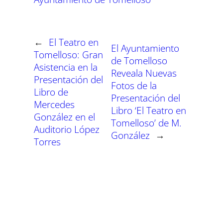
r
r
r
r
r
r
t
o
A
r
r
d
t
t
t
t
t
t
t
o
p
a
e
I
i
i
i
i
i
i
e
k
p
m
s
n
r
r
r
r
r
r
r
t
e
e
e
e
e
e
)
n
n
n
n
n
n
←
El Teatro en
El Ayuntamiento
Tomelloso: Gran
de Tomelloso
Asistencia en la
Reveala Nuevas
Presentación del
Fotos de la
Libro de
Presentación del
Mercedes
Libro ‘El Teatro en
González en el
Tomelloso’ de M.
Auditorio López
González
→
Torres