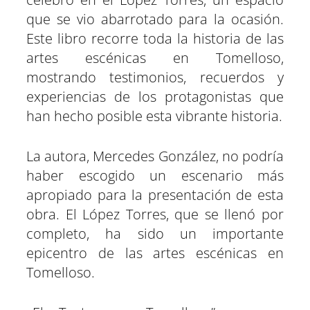
r
r
r
r
r
r
r
t
que se vio abarrotado para la ocasión.
e
e
e
e
e
e
)
n
n
n
n
n
n
Este libro recorre toda la historia de las
artes escénicas en Tomelloso,
mostrando testimonios, recuerdos y
experiencias de los protagonistas que
han hecho posible esta vibrante historia.
La autora, Mercedes González, no podría
haber escogido un escenario más
apropiado para la presentación de esta
obra. El López Torres, que se llenó por
completo, ha sido un importante
epicentro de las artes escénicas en
Tomelloso.