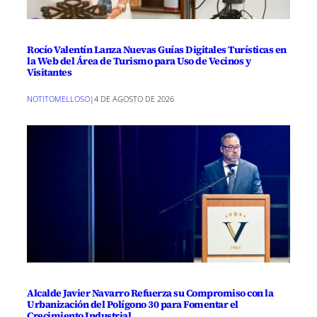
Rocío Valentín Lanza Nuevas Guías Digitales Turísticas en
la Web del Área de Turismo para Uso de Vecinos y
Visitantes
NOTITOMELLOSO
|
4 DE AGOSTO DE 2026
Alcalde Javier Navarro Refuerza su Compromiso con la
Urbanización del Polígono 30 para Fomentar el
Crecimiento Industrial