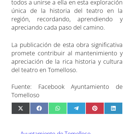
todos a unirse a ella en esta exploración
única de la historia del teatro en la
región, recordando, aprendiendo y
apreciando cada paso del camino.
La publicación de esta obra significativa
promete contribuir al mantenimiento y
apreciación de la rica historia y cultura
del teatro en Tomelloso.
Fuente: Facebook Ayuntamiento de
Tomelloso
C
C
C
C
C
C
X
F
W
T
P
L
o
o
o
o
o
o
(
a
h
e
i
i
m
m
m
m
m
m
T
c
a
l
n
n
p
p
p
p
p
p
w
e
t
e
t
k
a
a
a
a
a
a
i
b
s
g
e
e
Ayuntamiento de Tomelloso