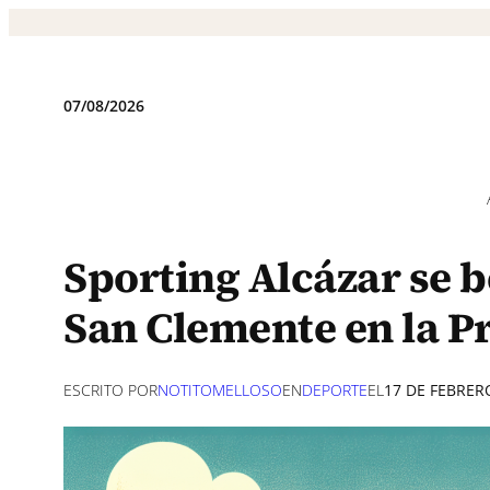
Saltar
al
contenido
07/08/2026
Sporting Alcázar se be
San Clemente en la P
ESCRITO POR
NOTITOMELLOSO
EN
DEPORTE
EL
17 DE FEBRER