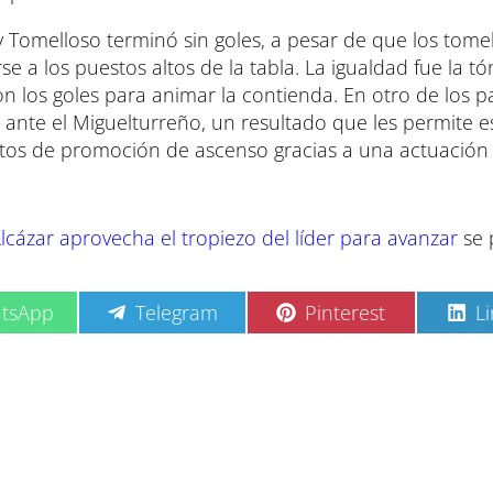
 y Tomelloso terminó sin goles, a pesar de que los tome
 a los puestos altos de la tabla. La igualdad fue la tó
n los goles para animar la contienda. En otro de los p
ante el Miguelturreño, un resultado que les permite e
estos de promoción de ascenso gracias a una actuación
lcázar aprovecha el tropiezo del líder para avanzar
se 
C
C
C
tsApp
Telegram
Pinterest
L
o
o
o
m
m
m
p
p
p
a
a
a
r
r
r
t
t
t
i
i
i
r
r
r
e
e
e