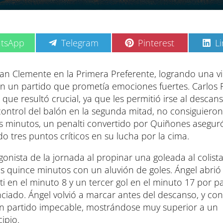
C
C
C
tsApp
Telegram
Pinterest
L
o
o
o
m
m
m
p
p
p
 San Clemente en la Primera Preferente, logrando una vi
a
a
a
se, en un partido que prometía emociones fuertes. Carlo
r
r
r
t
t
t
l que resultó crucial, ya que les permitió irse al descan
i
i
i
control del balón en la segunda mitad, no consiguieron
r
r
r
e
e
e
os minutos, un penalti convertido por Quiñones aseguró
n
n
n
o tres puntos críticos en su lucha por la cima.
gonista de la jornada al propinar una goleada al colist
 quince minutos con un aluvión de goles. Ángel abrió 
i en el minuto 8 y un tercer gol en el minuto 17 por p
ciado. Ángel volvió a marcar antes del descanso, y con
n partido impecable, mostrándose muy superior a un
ipio.