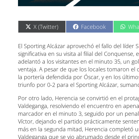
C
C
C
X (Twitter)
Facebook
Wha
o
o
o
m
m
m
p
p
p
El Sporting Alcázar aprovechó el fallo del líder
a
a
a
significativa en su visita al filial del Conquen
r
r
r
t
t
t
adelantó a los visitantes en el minuto 35, un go
i
i
i
ventaja. A pesar de que los locales tomaron el 
r
r
r
e
e
e
la portería defendida por Óscar, y en los últim
n
n
n
triunfo por 0-2 para el Sporting Alcázar, sumand
Por otro lado, Herencia se convirtió en el prota
Valdeganga, resolviendo el encuentro en apenas
marcador en el minuto 3, seguido por un penalt
Víctor, dejando el partido prácticamente senten
más en la segunda mitad, Herencia completó u
Valdeganga que se vio abrumado desde el princ