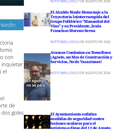
NOTITOMELLOSO
|
7 DE AGOSTO DE 2026
El Alcalde Rinde Homenaje a la
Trayectoria Ininterrumpida del
Grupo Folklórico “Manantial del
inkedIn
Vino” y su Presidente, Jesús
Francisco Moreno Serna
ctoria
NOTITOMELLOSO
|
6 DE AGOSTO DE 2026
s Romo
Avances Continúos en Tomelloso:
so con
¡Agosto, un Mes de Construcción y
Servicios, No de Vacaciones!
 inquietar
 el
NOTITOMELLOSO
|
5 DE AGOSTO DE 2026
a
el
arte de
 dos goles
El Ayuntamiento enfatiza
medidas de seguridad contra
lesiones oculares para el
próximo eclipse del 12 de Agosto