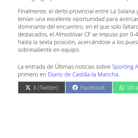
Finalmente, el derbi provincial entre La Solana
tenían una excelente oportunidad para acercarse
dominante del encuentro, en el que solo faltaro
destacados, el Almodóvar CF se impuso por 0-4 
hasta la sexta posición, acercándose a los pu
sobresaliente en equipo.
La entrada de Últimas noticias sobre
Sporting A
primero en
Diario de Castilla-la Mancha
.
C
C
C
X (Twitter)
Facebook
Wha
o
o
o
m
m
m
p
p
p
a
a
a
r
r
r
t
t
t
i
i
i
r
r
r
e
e
e