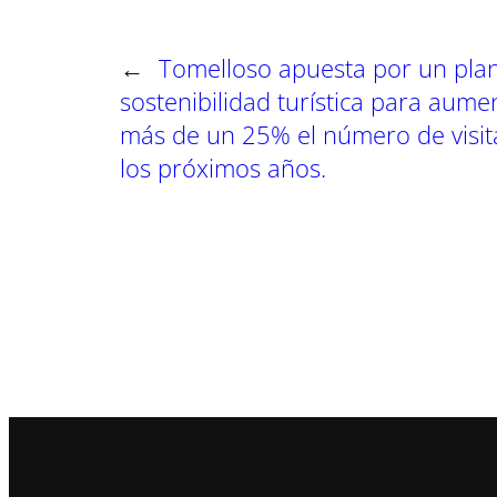
n
n
n
←
Tomelloso apuesta por un pla
sostenibilidad turística para aume
más de un 25% el número de visit
los próximos años.