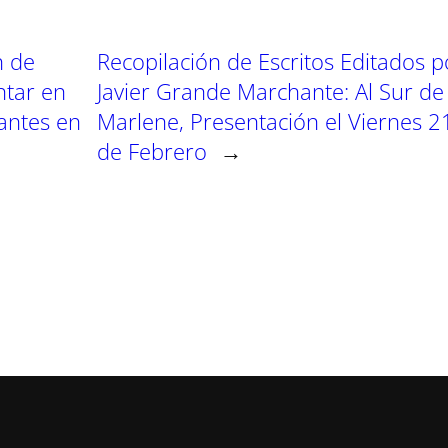
n
n
n
n de
Recopilación de Escritos Editados p
ntar en
Javier Grande Marchante: Al Sur de
antes en
Marlene, Presentación el Viernes 2
de Febrero
→