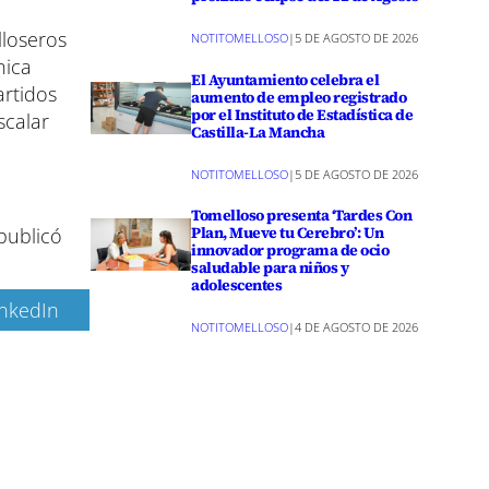
lloseros
NOTITOMELLOSO
|
5 DE AGOSTO DE 2026
nica
El Ayuntamiento celebra el
artidos
aumento de empleo registrado
por el Instituto de Estadística de
scalar
Castilla-La Mancha
NOTITOMELLOSO
|
5 DE AGOSTO DE 2026
Tomelloso presenta ‘Tardes Con
Plan, Mueve tu Cerebro’: Un
publicó
innovador programa de ocio
saludable para niños y
adolescentes
inkedIn
NOTITOMELLOSO
|
4 DE AGOSTO DE 2026