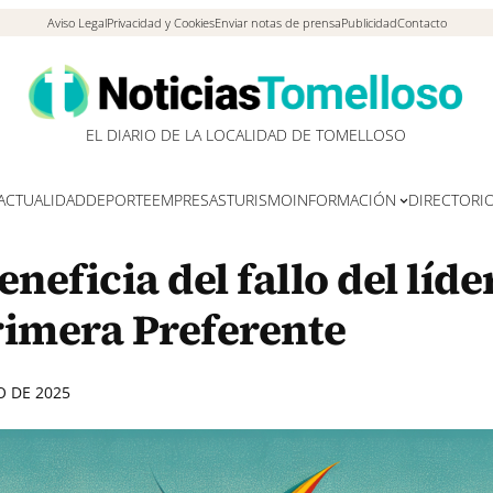
Aviso Legal
Privacidad y Cookies
Enviar notas de prensa
Publicidad
Contacto
EL DIARIO DE LA LOCALIDAD DE TOMELLOSO
ACTUALIDAD
DEPORTE
EMPRESAS
TURISMO
INFORMACIÓN
DIRECTORI
neficia del fallo del líde
rimera Preferente
O DE 2025