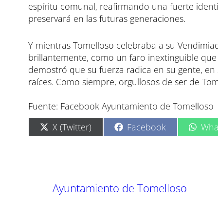
espíritu comunal, reafirmando una fuerte identi
preservará en las futuras generaciones.
Y mientras Tomelloso celebraba a su Vendimiad
brillantemente, como un faro inextinguible que
demostró que su fuerza radica en su gente, en 
raíces. Como siempre, orgullosos de ser de Tom
Fuente: Facebook Ayuntamiento de Tomelloso
C
C
C
X (Twitter)
Facebook
Wha
o
o
o
m
m
m
p
p
p
a
a
a
r
r
r
t
t
t
Ayuntamiento de Tomelloso
i
i
i
r
r
r
e
e
e
n
n
n