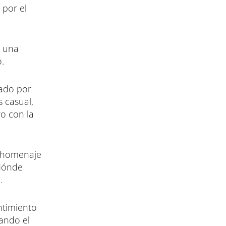
 por el
s una
.
cado por
s casual,
ro con la
n homenaje
 dónde
.
ntimiento
ando el