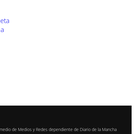
oeta
na
 medio de Medios y Redes dependiente de Diario de la Mancha