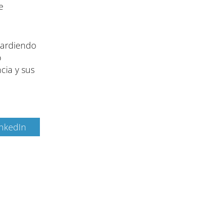
e
 ardiendo
o
cia y sus
inkedIn