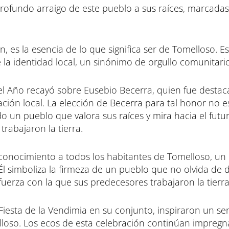
ofundo arraigo de este pueblo a sus raíces, marcadas
r
r
r
e
e
e
n
n
n
n, es la esencia de lo que significa ser de Tomelloso. E
 la identidad local, un sinónimo de orgullo comunitario
el Año recayó sobre Eusebio Becerra, quien fue desta
ción local. La elección de Becerra para tal honor no e
o un pueblo que valora sus raíces y mira hacia el futu
rabajaron la tierra.
econocimiento a todos los habitantes de Tomelloso, u
 Él simboliza la firmeza de un pueblo que no olvida de
fuerza con la que sus predecesores trabajaron la tierra
Fiesta de la Vendimia en su conjunto, inspiraron un se
loso. Los ecos de esta celebración continúan impregn