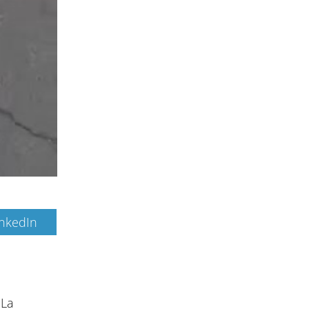
inkedIn
 La