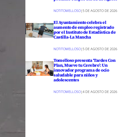
NOTITOMELLOSO
|
5 DE AGOSTO DE 2026
El Ayuntamiento celebra el
aumento de empleo registrado
por el Instituto de Estadística de
Castilla-La Mancha
NOTITOMELLOSO
|
5 DE AGOSTO DE 2026
Tomelloso presenta ‘Tardes Con
Plan, Mueve tu Cerebro’: Un
innovador programa de ocio
saludable para niños y
adolescentes
NOTITOMELLOSO
|
4 DE AGOSTO DE 2026