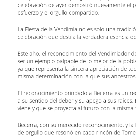
celebración de ayer demostró nuevamente el pr
r
r
r
e
e
e
esfuerzo y el orgullo compartido.
n
n
n
La Fiesta de la Vendimia no es solo una tradició
celebración que destila la verdadera esencia de
Este año, el reconocimiento del Vendimiador d
ser un ejemplo palpable de lo mejor de la pobla
ya que representa la sincera apreciación de tod
misma determinación con la que sus ancestros t
El reconocimiento brindado a Becerra es un r
a su sentido del deber y su apego a sus raíces.
viene y que se proyecta al futuro con la misma 
Becerra, con su merecido reconocimiento, y la 
de orgullo que resonó en cada rincón de Tomel