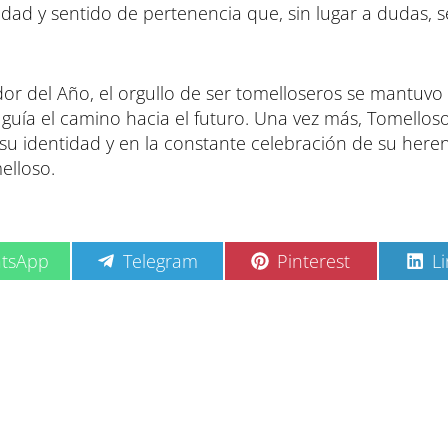
dad y sentido de pertenencia que, sin lugar a dudas, s
or del Año, el orgullo de ser tomelloseros se mantuvo
 guía el camino hacia el futuro. Una vez más, Tomellos
su identidad y en la constante celebración de su heren
elloso.
C
C
C
tsApp
Telegram
Pinterest
L
o
o
o
m
m
m
p
p
p
a
a
a
r
r
r
t
t
t
i
i
i
r
r
r
e
e
e
n
n
n