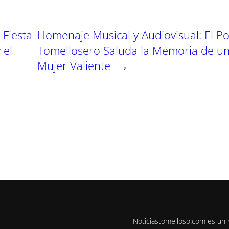
 Fiesta
Homenaje Musical y Audiovisual: El P
 el
Tomellosero Saluda la Memoria de u
Mujer Valiente
→
Noticiastomelloso.com es un