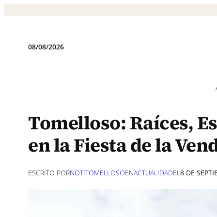
Saltar
al
contenido
08/08/2026
Tomelloso: Raíces, E
en la Fiesta de la Ven
ESCRITO POR
NOTITOMELLOSO
EN
ACTUALIDAD
EL
8 DE SEPT