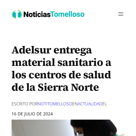
Saltar
al
contenido
Adelsur entrega
material sanitario a
los centros de salud
de la Sierra Norte
ESCRITO POR
NOTITOMELLOSO
EN
ACTUALIDAD
EL
16 DE JULIO DE 2024