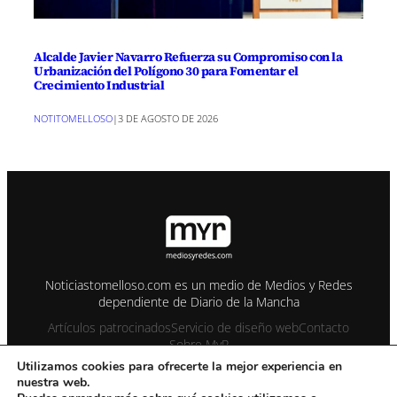
Alcalde Javier Navarro Refuerza su Compromiso con la
Urbanización del Polígono 30 para Fomentar el
Crecimiento Industrial
NOTITOMELLOSO
|
3 DE AGOSTO DE 2026
Noticiastomelloso.com es un medio de Medios y Redes
dependiente de Diario de la Mancha
Artículos patrocinados
Servicio de diseño web
Contacto
Sobre MyR
Utilizamos cookies para ofrecerte la mejor experiencia en
nuestra web.
© 1995-2026 Color Vivo Internet. Otros contenidos se cita fuente.