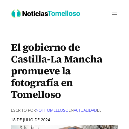
Saltar
al
contenido
El gobierno de
Castilla-La Mancha
promueve la
fotografía en
Tomelloso
ESCRITO POR
NOTITOMELLOSO
EN
ACTUALIDAD
EL
18 DE JULIO DE 2024