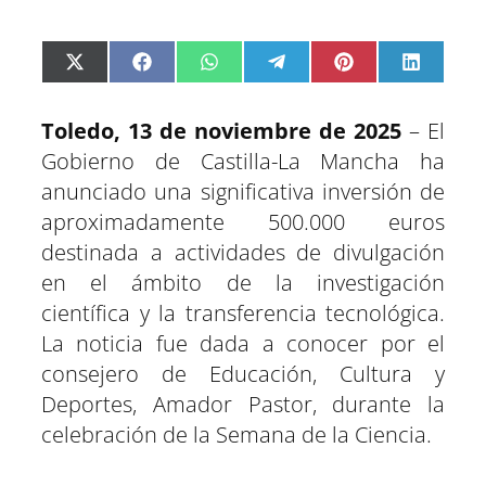
C
C
C
C
C
C
X
F
W
T
P
L
o
o
o
o
o
o
(
a
h
e
i
i
m
m
m
m
m
m
T
c
a
l
n
n
p
p
p
p
p
p
w
e
t
e
t
k
Toledo, 13 de noviembre de 2025
– El
a
a
a
a
a
a
i
b
s
g
e
e
r
r
r
r
r
r
t
o
A
r
r
d
Gobierno de Castilla-La Mancha ha
t
t
t
t
t
t
t
o
p
a
e
I
anunciado una significativa inversión de
i
i
i
i
i
i
e
k
p
m
s
n
r
r
r
r
r
r
r
t
aproximadamente 500.000 euros
e
e
e
e
e
e
)
n
n
n
n
n
n
destinada a actividades de divulgación
en el ámbito de la investigación
científica y la transferencia tecnológica.
La noticia fue dada a conocer por el
consejero de Educación, Cultura y
Deportes, Amador Pastor, durante la
celebración de la Semana de la Ciencia.