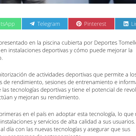
C
C
C
tsApp
Telegram
Pinterest
L
o
o
o
m
m
m
p
p
p
presentado en la piscina cubierta por Deportes Tomello
a
a
a
a en instalaciones deportivas y cómo puede mejorar la
r
r
r
t
t
t
o.
i
i
i
r
r
r
e
e
e
itorización de actividades deportivas que permite a lo
n
n
n
as de rendimiento, sesiones de entrenamiento e infor
 las tecnologías deportivas y tiene el potencial de revo
actúan y mejoran su rendimiento.
 primeras en el país en adoptar esta tecnología, lo qu
stalaciones y servicios de alta calidad a sus usuarios
l día con las nuevas tecnologías y asegurar que sus