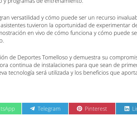
to y programas de entrenamiento.
gran versatilidad y cómo puede ser un recurso invalua
 asistentes tuvieron la oportunidad de experimentar d
emostración en vivo de cómo funciona y cómo puede se
o.
ción de Deportes Tomelloso y demuestra su compromi
jora continua de instalaciones para que sean de primer
 tecnología será utilizada y los beneficios que aporta
C
C
C
tsApp
Telegram
Pinterest
L
o
o
o
m
m
m
p
p
p
a
a
a
r
r
r