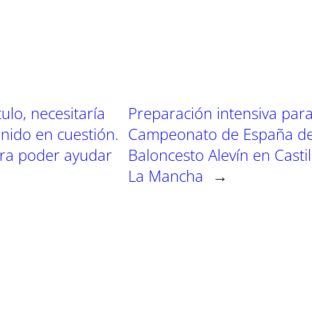
t
t
t
i
i
i
r
r
r
e
e
e
n
n
n
ulo, necesitaría
Preparación intensiva para
nido en cuestión.
Campeonato de España d
ara poder ayudar
Baloncesto Alevín en Castil
La Mancha
→