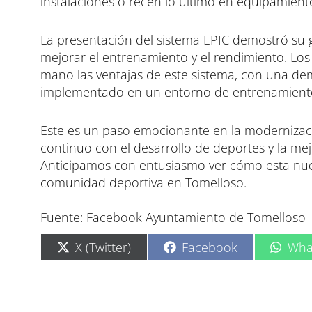
instalaciones ofrecen lo último en equipamien
La presentación del sistema EPIC demostró su 
mejorar el entrenamiento y el rendimiento. Los
mano las ventajas de este sistema, con una d
implementado en un entorno de entrenamient
Este es un paso emocionante en la moderniza
continuo con el desarrollo de deportes y la me
Anticipamos con entusiasmo ver cómo esta nueva
comunidad deportiva en Tomelloso.
Fuente: Facebook Ayuntamiento de Tomelloso
C
C
C
X (Twitter)
Facebook
Wha
o
o
o
m
m
m
p
p
p
a
a
a
r
r
r