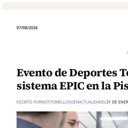
Saltar
al
contenido
07/08/2026
Evento de Deportes T
sistema EPIC en la Pi
ESCRITO POR
NOTITOMELLOSO
EN
ACTUALIDAD
EL
31 DE ENE