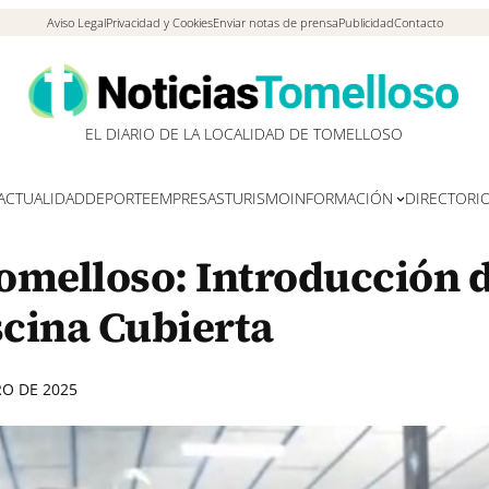
Aviso Legal
Privacidad y Cookies
Enviar notas de prensa
Publicidad
Contacto
EL DIARIO DE LA LOCALIDAD DE TOMELLOSO
ACTUALIDAD
DEPORTE
EMPRESAS
TURISMO
INFORMACIÓN
DIRECTORI
omelloso: Introducción d
scina Cubierta
RO DE 2025