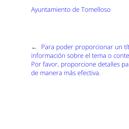
t
t
t
Ayuntamiento de Tomelloso
i
i
i
r
r
r
e
e
e
n
n
n
←
Para poder proporcionar un tít
información sobre el tema o conte
Por favor, proporcione detalles p
de manera más efectiva.