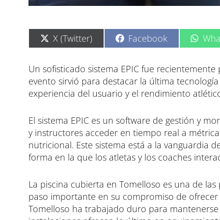
C
C
C
X (Twitter)
Facebook
Wha
o
o
o
m
m
m
p
p
p
Un sofisticado sistema EPIC fue recientemente 
a
a
a
evento sirvió para destacar la última tecnologí
r
r
r
t
t
t
experiencia del usuario y el rendimiento atlétic
i
i
i
r
r
r
e
e
e
El sistema EPIC es un software de gestión y mon
n
n
n
y instructores acceder en tiempo real a métric
nutricional. Este sistema está a la vanguardia de
forma en la que los atletas y los coaches inter
La piscina cubierta en Tomelloso es una de las
paso importante en su compromiso de ofrecer in
Tomelloso ha trabajado duro para mantenerse a