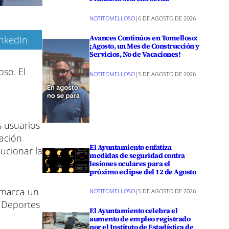
NOTITOMELLOSO
|
6 DE AGOSTO DE 2026
Avances Continúos en Tomelloso:
inkedIn
¡Agosto, un Mes de Construcción y
Servicios, No de Vacaciones!
so. El
NOTITOMELLOSO
|
5 DE AGOSTO DE 2026
s usuarios
mación
El Ayuntamiento enfatiza
lucionar la
medidas de seguridad contra
lesiones oculares para el
próximo eclipse del 12 de Agosto
e marca un
NOTITOMELLOSO
|
5 DE AGOSTO DE 2026
. Deportes
El Ayuntamiento celebra el
aumento de empleo registrado
por el Instituto de Estadística de