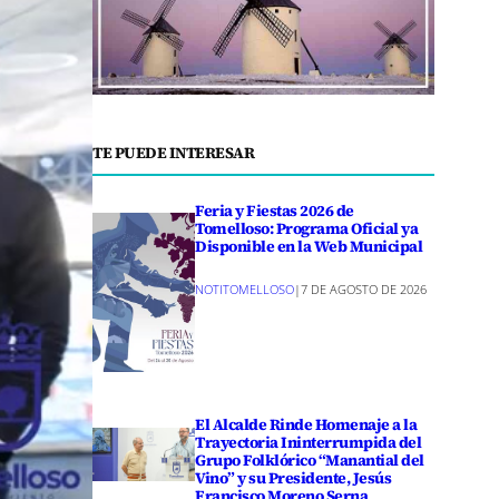
TE PUEDE INTERESAR
Feria y Fiestas 2026 de
Tomelloso: Programa Oficial ya
Disponible en la Web Municipal
NOTITOMELLOSO
|
7 DE AGOSTO DE 2026
El Alcalde Rinde Homenaje a la
Trayectoria Ininterrumpida del
Grupo Folklórico “Manantial del
Vino” y su Presidente, Jesús
Francisco Moreno Serna