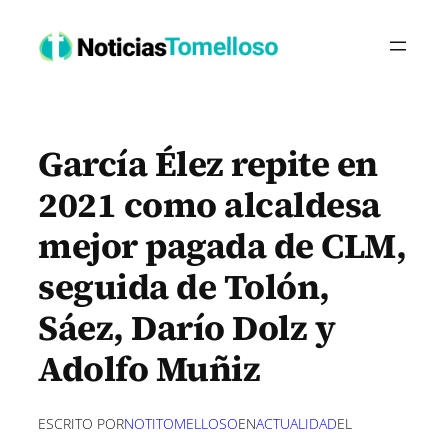
Saltar
al
contenido
García Élez repite en
2021 como alcaldesa
mejor pagada de CLM,
seguida de Tolón,
Sáez, Darío Dolz y
Adolfo Muñiz
ESCRITO POR
NOTITOMELLOSO
EN
ACTUALIDAD
EL