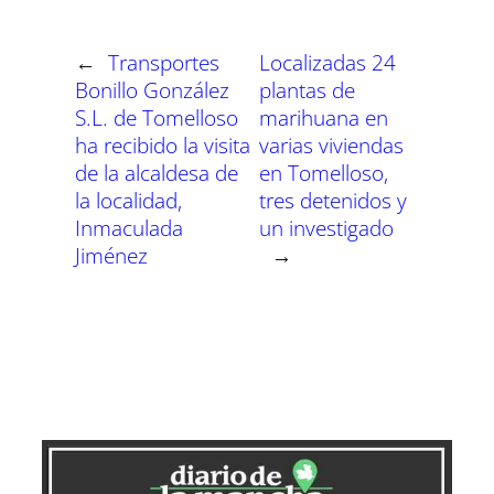
t
t
t
t
t
t
t
o
p
a
e
I
i
i
i
i
i
i
e
k
p
m
s
n
r
r
r
r
r
r
r
t
←
Transportes
Localizadas 24
e
e
e
e
e
e
)
n
n
n
n
n
n
Bonillo González
plantas de
S.L. de Tomelloso
marihuana en
ha recibido la visita
varias viviendas
de la alcaldesa de
en Tomelloso,
la localidad,
tres detenidos y
Inmaculada
un investigado
Jiménez
→