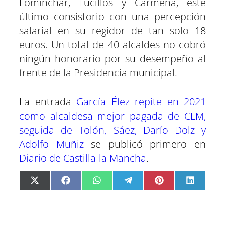
Lominchar, Lucillos y Carmena, este
último consistorio con una percepción
salarial en su regidor de tan solo 18
euros. Un total de 40 alcaldes no cobró
ningún honorario por su desempeño al
frente de la Presidencia municipal.
La entrada
García Élez repite en 2021
como alcaldesa mejor pagada de CLM,
seguida de Tolón, Sáez, Darío Dolz y
Adolfo Muñiz
se publicó primero en
Diario de Castilla-la Mancha
.
C
C
C
C
C
C
X
F
W
T
P
L
o
o
o
o
o
o
(
a
h
e
i
i
m
m
m
m
m
m
T
c
a
l
n
n
p
p
p
p
p
p
w
e
t
e
t
k
a
a
a
a
a
a
i
b
s
g
e
e
r
r
r
r
r
r
t
o
A
r
r
d