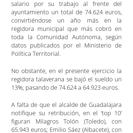
salario por su trabajo al frente del
i
i
i
i
i
i
e
k
p
m
s
n
r
r
r
r
r
r
r
t
ayuntamiento un total de 74.624 euros,
e
e
e
e
e
e
)
n
n
n
n
n
n
convirtiéndose un año más en la
regidora municipal que más cobró en
toda la Comunidad Autónoma, según
datos publicados por el Ministerio de
Política Territorial.
No obstante, en el presente ejercicio la
regidora talaverana se bajó el sueldo un
13%; pasando de 74.624 a 64.923 euros.
A falta de que el alcalde de Guadalajara
notifique su retribución, en el ‘top 10’
figuran Milagros Tolón (Toledo), con
65.943 euros; Emilio Sáez (Albacete), con