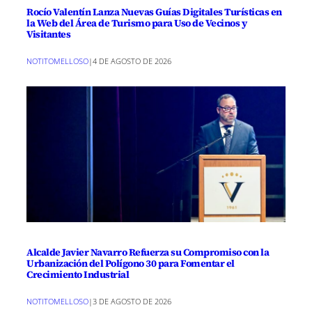
Rocío Valentín Lanza Nuevas Guías Digitales Turísticas en
la Web del Área de Turismo para Uso de Vecinos y
Visitantes
NOTITOMELLOSO
|
4 DE AGOSTO DE 2026
Alcalde Javier Navarro Refuerza su Compromiso con la
Urbanización del Polígono 30 para Fomentar el
Crecimiento Industrial
NOTITOMELLOSO
|
3 DE AGOSTO DE 2026