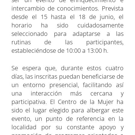
r
r
r
r
r
r
r
t
intercambio de conocimientos. Prevista
e
e
e
e
e
e
)
n
n
n
n
n
n
desde el 15 hasta el 18 de junio, el
horario ha sido cuidadosamente
seleccionado para adaptarse a las
rutinas de las participantes,
estableciéndose de 10:00 a 13:00 h.
Se espera que, durante estos cuatro
días, las inscritas puedan beneficiarse de
un entorno presencial, facilitando así
una interacción más cercana y
participativa. El Centro de la Mujer ha
sido el lugar elegido para albergar este
evento, un punto de referencia en la
localidad por su constante apoyo y