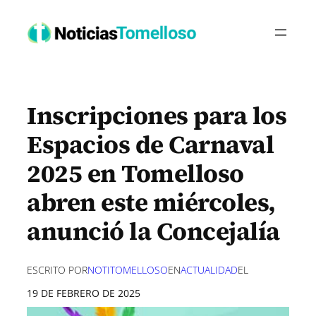
Saltar
al
contenido
Inscripciones para los
Espacios de Carnaval
2025 en Tomelloso
abren este miércoles,
anunció la Concejalía
ESCRITO POR
NOTITOMELLOSO
EN
ACTUALIDAD
EL
19 DE FEBRERO DE 2025