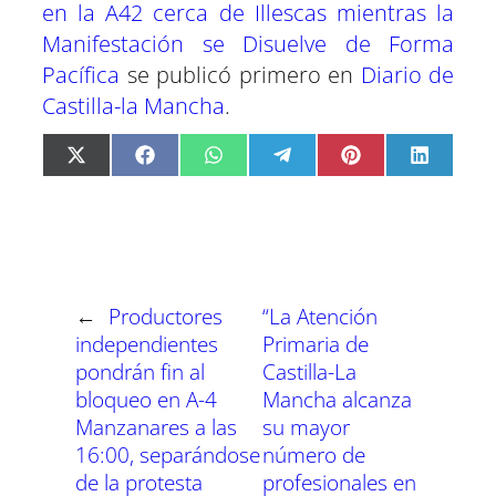
en la A42 cerca de Illescas mientras la
Manifestación se Disuelve de Forma
Pacífica
se publicó primero en
Diario de
Castilla-la Mancha
.
C
C
C
C
C
C
X
F
W
T
P
L
o
o
o
o
o
o
(
a
h
e
i
i
m
m
m
m
m
m
T
c
a
l
n
n
p
p
p
p
p
p
w
e
t
e
t
k
a
a
a
a
a
a
i
b
s
g
e
e
r
r
r
r
r
r
t
o
A
r
r
d
t
t
t
t
t
t
t
o
p
a
e
I
i
i
i
i
i
i
e
k
p
m
s
n
r
r
r
r
r
r
r
t
←
Productores
“La Atención
e
e
e
e
e
e
)
n
n
n
n
n
n
independientes
Primaria de
pondrán fin al
Castilla-La
bloqueo en A-4
Mancha alcanza
Manzanares a las
su mayor
16:00, separándose
número de
de la protesta
profesionales en