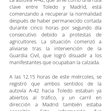
a
a
a
a
a
a
i
b
s
g
e
e
r
r
r
r
r
r
t
o
A
r
r
d
clave entre Toledo y Madrid, está
t
t
t
t
t
t
t
o
p
a
e
I
comenzando a recuperar la normalidad
i
i
i
i
i
i
e
k
p
m
s
n
r
r
r
r
r
r
r
t
después de haber permanecido cortada
e
e
e
e
e
e
)
n
n
n
n
n
n
durante cinco horas por segundo día
consecutivo debido a protestas de
agricultores. La situación comenzó a
aliviarse tras la intervención de la
Guardia Civil, que logró disuadir a los
manifestantes que ocupaban la calzada.
A las 12.15 horas de este miércoles, se
registró que ambos sentidos de la
autovía A-42 hacia Toledo estaban ya
abiertos al tráfico, y un carril en
dirección a Madrid también estaba