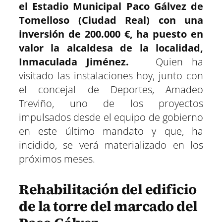
el Estadio Municipal Paco Gálvez de
i
i
i
i
i
i
e
k
p
m
s
n
r
r
r
r
r
r
r
t
Tomelloso (Ciudad Real) con una
e
e
e
e
e
e
)
n
n
n
n
n
n
inversión de 200.000 €, ha puesto en
valor la alcaldesa de la localidad,
Inmaculada Jiménez.
Quien ha
visitado las instalaciones hoy, junto con
el concejal de Deportes, Amadeo
Treviño, uno de los proyectos
impulsados desde el equipo de gobierno
en este último mandato y que, ha
incidido, se verá materializado en los
próximos meses.
Rehabilitación del edificio
de la torre del marcado del