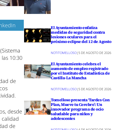
inkedIn
El Ayuntamiento enfatiza
medidas de seguridad contra
lesiones oculares para el
próximo eclipse del 12 de Agosto
 (Sistema
NOTITOMELLOSO
|
5 DE AGOSTO DE 2026
 las 10:30
El Ayuntamiento celebra el
aumento de empleo registrado
por el Instituto de Estadística de
Castilla-La Mancha
idad de
icos
NOTITOMELLOSO
|
5 DE AGOSTO DE 2026
ividad.
Tomelloso presenta ‘Tardes Con
Plan, Mueve tu Cerebro’: Un
innovador programa de ocio
cos, desde
saludable para niños y
 calidad
adolescentes
idad de
NOTITOMELLOSO
|
4 DE AGOSTO DE 2026