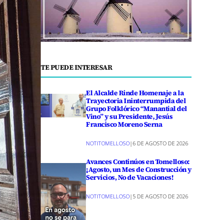
TE PUEDE INTERESAR
El Alcalde Rinde Homenaje a la
Trayectoria Ininterrumpida del
Grupo Folklórico “Manantial del
Vino” y su Presidente, Jesús
Francisco Moreno Serna
NOTITOMELLOSO
|
6 DE AGOSTO DE 2026
Avances Continúos en Tomelloso:
¡Agosto, un Mes de Construcción y
Servicios, No de Vacaciones!
NOTITOMELLOSO
|
5 DE AGOSTO DE 2026