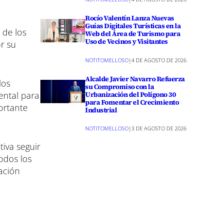
Rocío Valentín Lanza Nuevas
Guías Digitales Turísticas en la
 de los
Web del Área de Turismo para
Uso de Vecinos y Visitantes
or su
NOTITOMELLOSO
|
4 DE AGOSTO DE 2026
Alcalde Javier Navarro Refuerza
los
su Compromiso con la
Urbanización del Polígono 30
ental para
para Fomentar el Crecimiento
ortante
Industrial
NOTITOMELLOSO
|
3 DE AGOSTO DE 2026
tiva seguir
odos los
ación