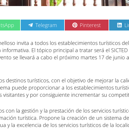
C
C
C
tsApp
Telegram
Pinterest
L
o
o
o
m
m
m
p
p
p
loso invita a todos los establecimientos turísticos del
a
a
a
informativa. El tópico principal a tratar será el SICTED
r
r
r
t
t
t
evento se llevará a cabo el próximo martes 17 de junio a
i
i
i
r
r
r
e
e
e
n
n
n
s destinos turísticos, con el objetivo de mejorar la cal
stema puede proporcionar a los establecimientos turíst
s visitantes y por consiguiente incrementar su competit
con la gestión y la prestación de los servicios turísti
ormación turística. Propone la creación de un sistema de
 y la excelencia de los servicios turísticos de la local