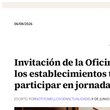
Saltar
al
contenido
06/08/2026
Invitación de la Ofic
los establecimientos 
participar en jornad
ESCRITO POR
NOTITOMELLOSO
EN
ACTUALIDAD
EL
9 DE JUNIO