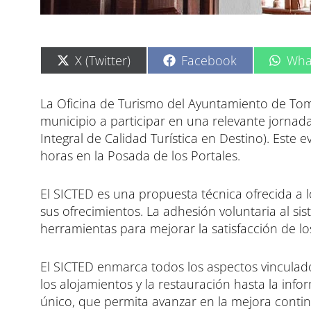
C
C
C
X (Twitter)
Facebook
Wha
o
o
o
m
m
m
p
p
p
La Oficina de Turismo del Ayuntamiento de Tomel
a
a
a
municipio a participar en una relevante jornada 
r
r
r
t
t
t
Integral de Calidad Turística en Destino). Este 
i
i
i
horas en la Posada de los Portales.
r
r
r
e
e
e
n
n
n
El SICTED es una propuesta técnica ofrecida a lo
sus ofrecimientos. La adhesión voluntaria al si
herramientas para mejorar la satisfacción de lo
El SICTED enmarca todos los aspectos vinculados 
los alojamientos y la restauración hasta la inf
único, que permita avanzar en la mejora continua