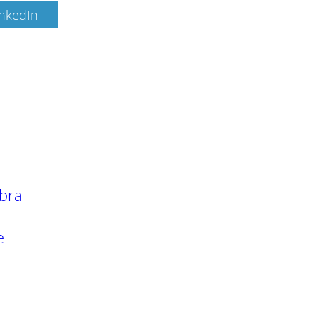
inkedIn
bra
e