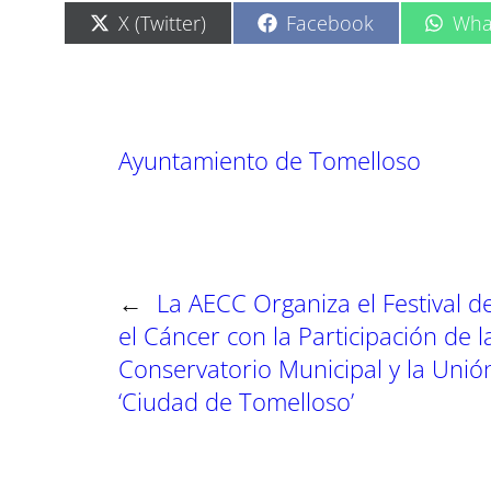
C
C
C
X (Twitter)
Facebook
Wha
o
o
o
m
m
m
p
p
p
a
a
a
r
r
r
t
t
t
Ayuntamiento de Tomelloso
i
i
i
r
r
r
e
e
e
n
n
n
←
La AECC Organiza el Festival 
el Cáncer con la Participación de l
Conservatorio Municipal y la Unió
‘Ciudad de Tomelloso’