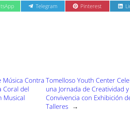
C
C
C
tsApp
Telegram
Pinterest
L
o
o
o
m
m
m
p
p
p
a
a
a
r
r
r
t
t
t
i
i
i
r
r
r
e
e
e
n
n
n
de Música Contra
Tomelloso Youth Center Cele
a Coral del
una Jornada de Creatividad y
n Musical
Convivencia con Exhibición d
Talleres
→