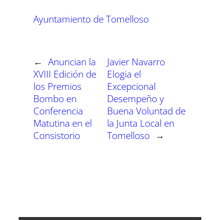
p
p
p
p
p
p
w
e
t
e
t
k
a
a
a
a
a
a
i
b
s
g
e
e
Ayuntamiento de Tomelloso
r
r
r
r
r
r
t
o
A
r
r
d
t
t
t
t
t
t
t
o
p
a
e
I
i
i
i
i
i
i
e
k
p
m
s
n
r
r
r
r
r
r
r
t
e
e
e
e
e
e
)
n
n
n
n
n
n
←
Anuncian la
Javier Navarro
XVIII Edición de
Elogia el
los Premios
Excepcional
Bombo en
Desempeño y
Conferencia
Buena Voluntad de
Matutina en el
la Junta Local en
Consistorio
Tomelloso
→