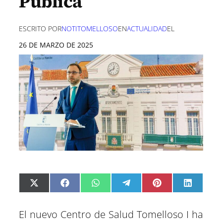
Pública
ESCRITO POR
NOTITOMELLOSO
EN
ACTUALIDAD
EL
26 DE MARZO DE 2025
C
C
C
C
C
C
X
F
W
T
P
L
o
o
o
o
o
o
(
a
h
e
i
i
m
m
m
m
m
m
T
c
a
l
n
n
p
p
p
p
p
p
w
e
t
e
t
k
El nuevo Centro de Salud Tomelloso I ha
a
a
a
a
a
a
i
b
s
g
e
e