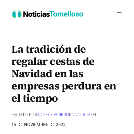
Saltar
al
contenido
La tradición de
regalar cestas de
Navidad en las
empresas perdura en
el tiempo
ESCRITO POR
ANGEL CARRERO
EN
NOTICIAS
EL
15 DE NOVIEMBRE DE 2023