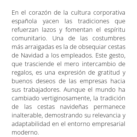
(
a
h
e
i
i
m
m
m
m
m
m
T
c
a
l
n
n
p
p
p
p
p
p
w
e
t
e
t
k
En el corazón de la cultura corporativa
a
a
a
a
a
a
i
b
s
g
e
e
r
r
r
r
r
r
t
o
A
r
r
d
española yacen las tradiciones que
t
t
t
t
t
t
t
o
p
a
e
I
refuerzan lazos y fomentan el espíritu
i
i
i
i
i
i
e
k
p
m
s
n
r
r
r
r
r
r
r
t
comunitario. Una de las costumbres
e
e
e
e
e
e
)
n
n
n
n
n
n
más arraigadas es la de obsequiar cestas
de Navidad a los empleados. Este gesto,
que trasciende el mero intercambio de
regalos, es una expresión de gratitud y
buenos deseos de las empresas hacia
sus trabajadores. Aunque el mundo ha
cambiado vertiginosamente, la tradición
de las cestas navideñas permanece
inalterable, demostrando su relevancia y
adaptabilidad en el entorno empresarial
moderno.