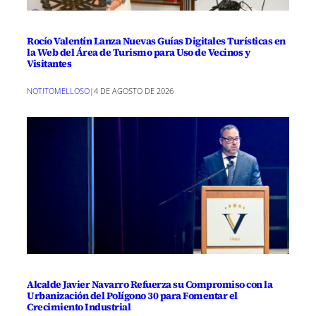
Rocío Valentín Lanza Nuevas Guías Digitales Turísticas en
la Web del Área de Turismo para Uso de Vecinos y
Visitantes
NOTITOMELLOSO
|
4 DE AGOSTO DE 2026
Alcalde Javier Navarro Refuerza su Compromiso con la
Urbanización del Polígono 30 para Fomentar el
Crecimiento Industrial