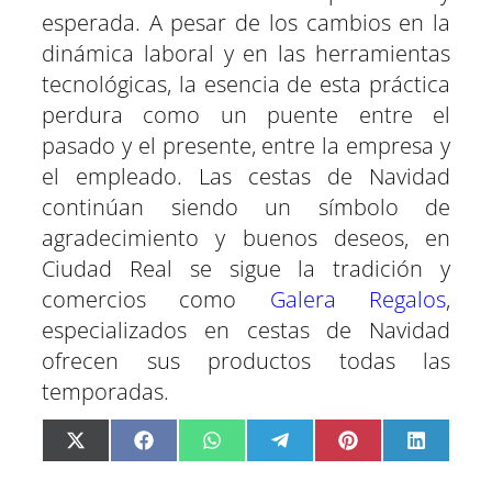
esperada. A pesar de los cambios en la
dinámica laboral y en las herramientas
tecnológicas, la esencia de esta práctica
perdura como un puente entre el
pasado y el presente, entre la empresa y
el empleado. Las cestas de Navidad
continúan siendo un símbolo de
agradecimiento y buenos deseos, en
Ciudad Real se sigue la tradición y
comercios como
Galera Regalos
,
especializados en cestas de Navidad
ofrecen sus productos todas las
temporadas.
C
C
C
C
C
C
X
F
W
T
P
L
o
o
o
o
o
o
(
a
h
e
i
i
m
m
m
m
m
m
T
c
a
l
n
n