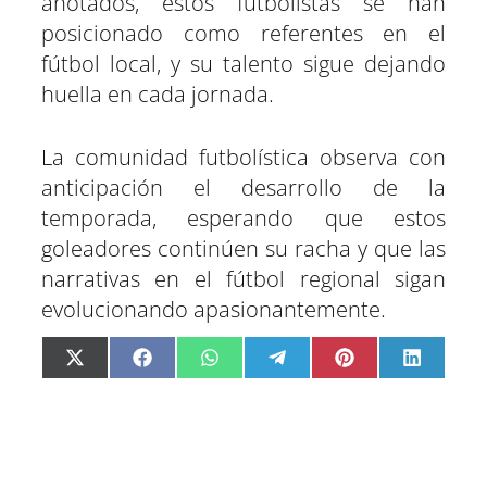
anotados, estos futbolistas se han
posicionado como referentes en el
fútbol local, y su talento sigue dejando
huella en cada jornada.
La comunidad futbolística observa con
anticipación el desarrollo de la
temporada, esperando que estos
goleadores continúen su racha y que las
narrativas en el fútbol regional sigan
evolucionando apasionantemente.
C
C
C
C
C
C
X
F
W
T
P
L
o
o
o
o
o
o
(
a
h
e
i
i
m
m
m
m
m
m
T
c
a
l
n
n
p
p
p
p
p
p
w
e
t
e
t
k
a
a
a
a
a
a
i
b
s
g
e
e
r
r
r
r
r
r
t
o
A
r
r
d
t
t
t
t
t
t
t
o
p
a
e
I
i
i
i
i
i
i