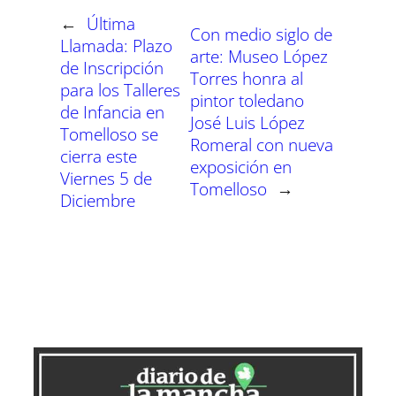
e
k
p
m
s
n
r
r
r
r
r
r
r
t
←
Última
e
e
e
e
e
e
)
Con medio siglo de
n
n
n
n
n
n
Llamada: Plazo
arte: Museo López
de Inscripción
Torres honra al
para los Talleres
pintor toledano
de Infancia en
José Luis López
Tomelloso se
Romeral con nueva
cierra este
exposición en
Viernes 5 de
Tomelloso
→
Diciembre