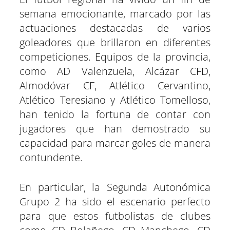
a
a
a
a
a
a
i
b
s
g
e
e
r
r
r
r
r
r
t
o
A
r
r
d
semana emocionante, marcado por las
t
t
t
t
t
t
t
o
p
a
e
I
actuaciones destacadas de varios
i
i
i
i
i
i
e
k
p
m
s
n
r
r
r
r
r
r
r
t
goleadores que brillaron en diferentes
e
e
e
e
e
e
)
n
n
n
n
n
n
competiciones. Equipos de la provincia,
como AD Valenzuela, Alcázar CFD,
Almodóvar CF, Atlético Cervantino,
Atlético Teresiano y Atlético Tomelloso,
han tenido la fortuna de contar con
jugadores que han demostrado su
capacidad para marcar goles de manera
contundente.
En particular, la Segunda Autonómica
Grupo 2 ha sido el escenario perfecto
para que estos futbolistas de clubes