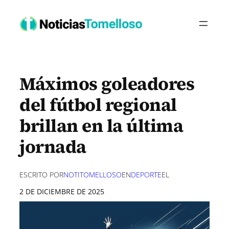
Saltar
al
contenido
Máximos goleadores
del fútbol regional
brillan en la última
jornada
ESCRITO POR
NOTITOMELLOSO
EN
DEPORTE
EL
2 DE DICIEMBRE DE 2025