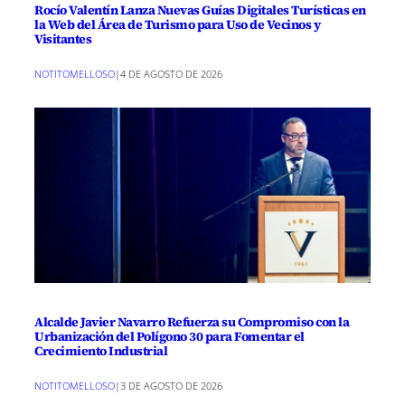
Rocío Valentín Lanza Nuevas Guías Digitales Turísticas en
la Web del Área de Turismo para Uso de Vecinos y
Visitantes
NOTITOMELLOSO
|
4 DE AGOSTO DE 2026
Alcalde Javier Navarro Refuerza su Compromiso con la
Urbanización del Polígono 30 para Fomentar el
Crecimiento Industrial
NOTITOMELLOSO
|
3 DE AGOSTO DE 2026