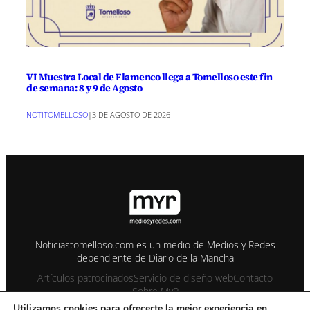
VI Muestra Local de Flamenco llega a Tomelloso este fin
de semana: 8 y 9 de Agosto
NOTITOMELLOSO
|
3 DE AGOSTO DE 2026
Noticiastomelloso.com es un medio de Medios y Redes
dependiente de Diario de la Mancha
Artículos patrocinados
Servicio de diseño web
Contacto
Sobre MyR
Utilizamos cookies para ofrecerte la mejor experiencia en