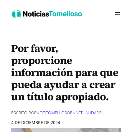
Saltar
al
contenido
Por favor,
proporcione
información para que
pueda ayudar a crear
un título apropiado.
ESCRITO POR
NOTITOMELLOSO
EN
ACTUALIDAD
EL
4 DE DICIEMBRE DE 2024