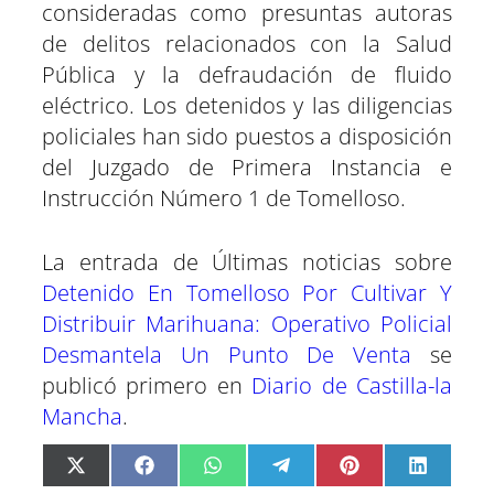
consideradas como presuntas autoras
de delitos relacionados con la Salud
Pública y la defraudación de fluido
eléctrico. Los detenidos y las diligencias
policiales han sido puestos a disposición
del Juzgado de Primera Instancia e
Instrucción Número 1 de Tomelloso.
La entrada de Últimas noticias sobre
Detenido En Tomelloso Por Cultivar Y
Distribuir Marihuana: Operativo Policial
Desmantela Un Punto De Venta
se
publicó primero en
Diario de Castilla-la
Mancha
.
C
C
C
C
C
C
X
F
W
T
P
L
o
o
o
o
o
o
(
a
h
e
i
i