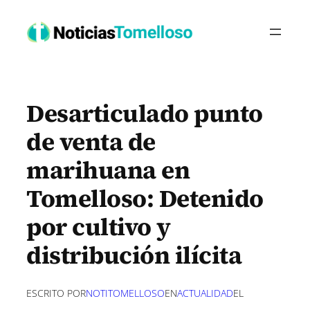
Saltar
al
contenido
Desarticulado punto
de venta de
marihuana en
Tomelloso: Detenido
por cultivo y
distribución ilícita
ESCRITO POR
NOTITOMELLOSO
EN
ACTUALIDAD
EL