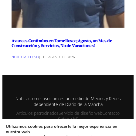
Avances Continúos en Tomelloso: ¡Agosto, un Mes de
Construcción y Servicios, No de Vacaciones!
NOTITOMELLOSO
|
5 DE AGOSTO DE 2026
Noticiastomelloso.com es un medio de Medios y Redes
dependiente de Diario de la Mancha
Artículos patrocinados
Servicio de diseño web
Contacto
Sobre MyR
Utilizamos cookies para ofrecerte la mejor experiencia en
nuestra web.