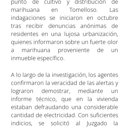
punto de cultivo y distribución de
e
e
e
e
e
e
)
n
n
n
n
n
n
marihuana en Tomelloso. Las
indagaciones se iniciaron en octubre
tras recibir denuncias anónimas de
residentes en una lujosa urbanización,
quienes informaron sobre un fuerte olor
a marihuana proveniente de un
inmueble específico.
A lo largo de la investigación, los agentes
confirmaron la veracidad de las alertas y
lograron demostrar, mediante un
informe técnico, que en la vivienda
estaban defraudando una considerable
cantidad de electricidad. Con suficientes
indicios, se solicitó al Juzgado la