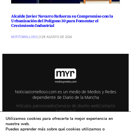
Alcalde Javier Navarro Refuerza su Compromiso con la
Urbanización del Polígono 30 para Fomentar el
Crecimiento Industrial
NOTITOMELLOSO
|
3 DE AGOSTO DE 2026
Noticiastomelloso.com es un medio de Medios y Redes
dependiente de Diario de la Mancha
Artículos patrocinados
Servicio de diseño web
Contacto
Sobre MyR
Utilizamos cookies para ofrecerte la mejor experiencia en
nuestra web.
© 1995-2026 Color Vivo Internet. Otros contenidos se cita fuente.
Puedes aprender más sobre qué cookies utilizamos o