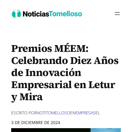
Saltar
al
contenido
Premios MÉEM:
Celebrando Diez Años
de Innovación
Empresarial en Letur
y Mira
ESCRITO POR
NOTITOMELLOSO
EN
EMPRESAS
EL
3 DE DICIEMBRE DE 2024