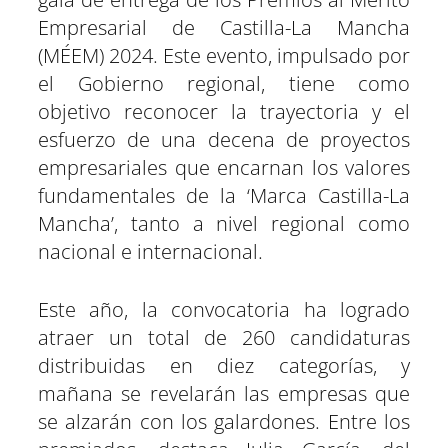
e
e
e
e
e
e
)
n
n
n
n
n
n
Empresarial de Castilla-La Mancha
(MÉEM) 2024. Este evento, impulsado por
el Gobierno regional, tiene como
objetivo reconocer la trayectoria y el
esfuerzo de una decena de proyectos
empresariales que encarnan los valores
fundamentales de la ‘Marca Castilla-La
Mancha’, tanto a nivel regional como
nacional e internacional.
Este año, la convocatoria ha logrado
atraer un total de 260 candidaturas
distribuidas en diez categorías, y
mañana se revelarán las empresas que
se alzarán con los galardones. Entre los