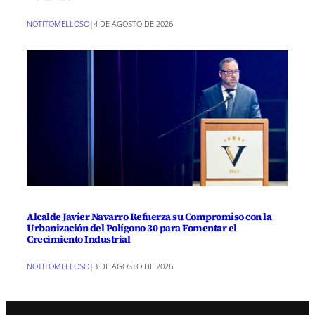
NOTITOMELLOSO
|
4 DE AGOSTO DE 2026
Alcalde Javier Navarro Refuerza su Compromiso con la
Urbanización del Polígono 30 para Fomentar el
Crecimiento Industrial
NOTITOMELLOSO
|
3 DE AGOSTO DE 2026