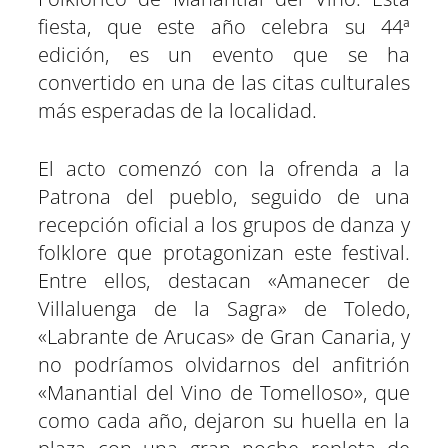
e
e
e
e
e
e
)
n
n
n
n
n
n
fiesta, que este año celebra su 44ª
edición, es un evento que se ha
convertido en una de las citas culturales
más esperadas de la localidad.
El acto comenzó con la ofrenda a la
Patrona del pueblo, seguido de una
recepción oficial a los grupos de danza y
folklore que protagonizan este festival.
Entre ellos, destacan «Amanecer de
Villaluenga de la Sagra» de Toledo,
«Labrante de Arucas» de Gran Canaria, y
no podríamos olvidarnos del anfitrión
«Manantial del Vino de Tomelloso», que
como cada año, dejaron su huella en la