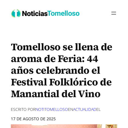
Saltar
al
contenido
Tomelloso se llena de
aroma de Feria: 44
años celebrando el
Festival Folklórico de
Manantial del Vino
ESCRITO POR
NOTITOMELLOSO
EN
ACTUALIDAD
EL
17 DE AGOSTO DE 2025