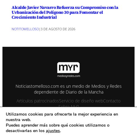
Alcalde Javier Navarro Refuerza su Compromiso con la
Urbanización del Polígono 30 para Fomentar el
Crecimiento Industrial
NOTITOMELLOSO
|
3 DE AGOSTO DE 2026
Noticiastomelloso.com es un medio de Medios y Redes
dependiente de Diario de la Mancha
Artículos patrocinados
Servicio de diseño web
Contacto
Sobre MyR
Utilizamos cookies para ofrecerte la mejor experiencia en
nuestra web.
© 1995-2026 Color Vivo Internet. Otros contenidos se cita fuente.
Puedes aprender más sobre qué cookies utilizamos o
desactivarlas en los
ajustes
.
Aviso Legal
Contacto
Enviar notas prensa
Privacidad y Cookies