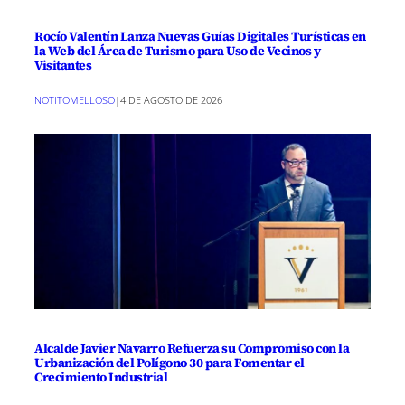
Rocío Valentín Lanza Nuevas Guías Digitales Turísticas en
la Web del Área de Turismo para Uso de Vecinos y
Visitantes
NOTITOMELLOSO
|
4 DE AGOSTO DE 2026
Alcalde Javier Navarro Refuerza su Compromiso con la
Urbanización del Polígono 30 para Fomentar el
Crecimiento Industrial