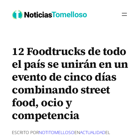
Saltar
al
contenido
12 Foodtrucks de todo
el país se unirán en un
evento de cinco días
combinando street
food, ocio y
competencia
ESCRITO POR
NOTITOMELLOSO
EN
ACTUALIDAD
EL