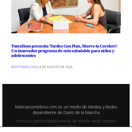
Tomelloso presenta ‘Tardes Con Plan, Mueve tu Cerebro’:
Un innovador programa de ocio saludable para niños y
adolescentes
NOTITOMELLOSO
|
4 DE AGOSTO DE 2026
Noticiastomelloso.com es un medio de Medios y Redes
dependiente de Diario de la Mancha
Artículos patrocinados
Servicio de diseño web
Contacto
Sobre MyR