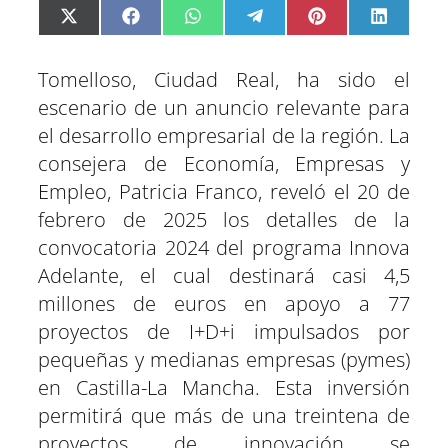
C
C
C
C
C
C
X
F
W
T
P
L
o
o
o
o
o
o
(
a
h
e
i
i
m
m
m
m
m
m
T
c
a
l
n
n
p
p
p
p
p
p
w
e
t
e
t
k
Tomelloso, Ciudad Real, ha sido el
a
a
a
a
a
a
i
b
s
g
e
e
r
r
r
r
r
r
t
o
A
r
r
d
escenario de un anuncio relevante para
t
t
t
t
t
t
t
o
p
a
e
I
el desarrollo empresarial de la región. La
i
i
i
i
i
i
e
k
p
m
s
n
r
r
r
r
r
r
r
t
consejera de Economía, Empresas y
e
e
e
e
e
e
)
n
n
n
n
n
n
Empleo, Patricia Franco, reveló el 20 de
febrero de 2025 los detalles de la
convocatoria 2024 del programa Innova
Adelante, el cual destinará casi 4,5
millones de euros en apoyo a 77
proyectos de I+D+i impulsados por
pequeñas y medianas empresas (pymes)
en Castilla-La Mancha. Esta inversión
permitirá que más de una treintena de
proyectos de innovación se