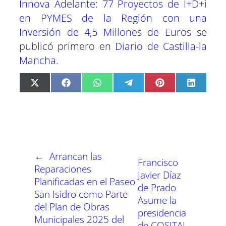
Innova Adelante: 77 Proyectos de I+D+i
en PYMES de la Región con una
Inversión de 4,5 Millones de Euros
se
publicó primero en
Diario de Castilla-la
Mancha
.
C
C
C
C
C
C
X
F
W
T
P
L
o
o
o
o
o
o
(
a
h
e
i
i
m
m
m
m
m
m
T
c
a
l
n
n
p
p
p
p
p
p
w
e
t
e
t
k
a
a
a
a
a
a
i
b
s
g
e
e
r
r
r
r
r
r
t
o
A
r
r
d
t
t
t
t
t
t
t
o
p
a
e
I
i
i
i
i
i
i
e
k
p
m
s
n
r
r
r
r
r
r
r
t
←
Arrancan las
e
e
e
e
e
e
)
Francisco
n
n
n
n
n
n
Reparaciones
Javier Díaz
Planificadas en el Paseo
de Prado
San Isidro como Parte
Asume la
del Plan de Obras
presidencia
Municipales 2025 del
de COSITAL