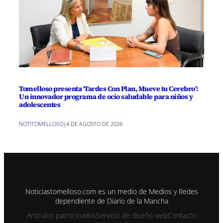
Tomelloso presenta ‘Tardes Con Plan, Mueve tu Cerebro’:
Un innovador programa de ocio saludable para niños y
adolescentes
NOTITOMELLOSO
|
4 DE AGOSTO DE 2026
Noticiastomelloso.com es un medio de Medios y Redes
dependiente de Diario de la Mancha
Artículos patrocinados
Servicio de diseño web
Contacto