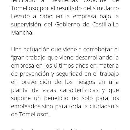
e
e
e
e
e
e
)
n
n
n
n
n
n
Tomelloso por el resultado del simulacro
llevado a cabo en la empresa bajo la
supervisión del Gobierno de Castilla-La
Mancha.
Una actuación que viene a corroborar el
“gran trabajo que viene desarrollando la
empresa en los últimos años en materia
de prevención y seguridad en el trabajo
en prevención de los riesgos en una
planta de estas características y que
supone un beneficio no solo para los
empleados sino para toda la ciudadanía
de Tomelloso”.