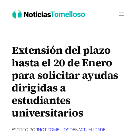
Saltar
al
contenido
Extensión del plazo
hasta el 20 de Enero
para solicitar ayudas
dirigidas a
estudiantes
universitarios
ESCRITO POR
NOTITOMELLOSO
EN
ACTUALIDAD
EL